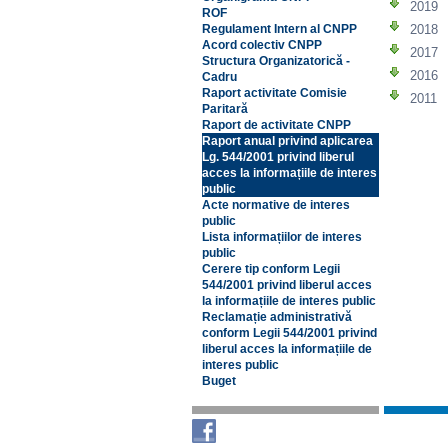
2019
ROF
2018
Regulament Intern al CNPP
Acord colectiv CNPP
2017
Structura Organizatorică -
2016
Cadru
Raport activitate Comisie
2011
Paritară
Raport de activitate CNPP
Raport anual privind aplicarea
Lg. 544/2001 privind liberul
acces la informațiile de interes
public
Acte normative de interes
public
Lista informațiilor de interes
public
Cerere tip conform Legii
544/2001 privind liberul acces
la informațiile de interes public
Reclamație administrativă
conform Legii 544/2001 privind
liberul acces la informațiile de
interes public
Buget