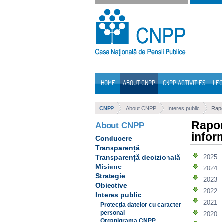
Skip to Content
HOME
ABOUT CNPP
CNPP ACTIVITIES
LEG
Navigation
CNPP
About CNPP
Interes public
Rapo
Rapor
About CNPP
infor
Conducere
Transparență
2025
Transparență decizională
Misiune
2024
Strategie
2023
Obiective
2022
Interes public
2021
Protecția datelor cu caracter
personal
2020
Organigrama CNPP