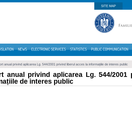
SITE MAP
ISLATION
NEWS
ELECTRONIC SERVICES
STATISTICS
PUBLIC COMMUNICATION
rt anual privind aplicarea Lg. 544/2001 privind liberul acces la informațiile de interes public
t anual privind aplicarea Lg. 544/2001 p
mațiile de interes public