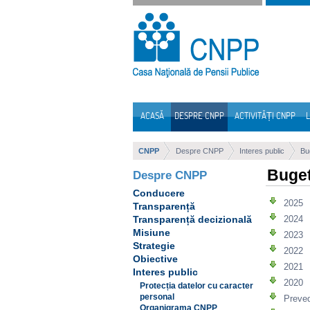
Sari la continut
ACASĂ
DESPRE CNPP
ACTIVITĂȚI CNPP
L
Navigare
CNPP
Despre CNPP
Interes public
Bu
Buge
Despre CNPP
Conducere
2025
Transparență
2024
Transparență decizională
Misiune
2023
Strategie
2022
Obiective
2021
Interes public
2020
Protecția datelor cu caracter
personal
Preve
Organigrama CNPP