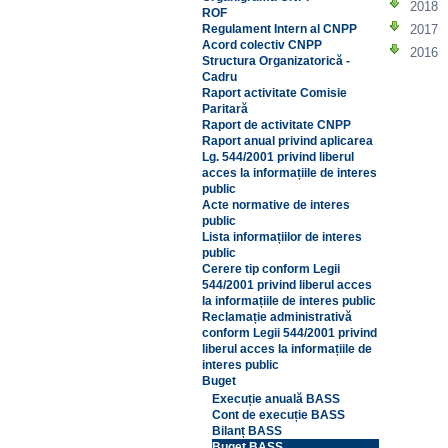
2018
ROF
2017
Regulament Intern al CNPP
Acord colectiv CNPP
2016
Structura Organizatorică -
Cadru
Raport activitate Comisie
Paritară
Raport de activitate CNPP
Raport anual privind aplicarea
Lg. 544/2001 privind liberul
acces la informațiile de interes
public
Acte normative de interes
public
Lista informațiilor de interes
public
Cerere tip conform Legii
544/2001 privind liberul acces
la informațiile de interes public
Reclamație administrativă
conform Legii 544/2001 privind
liberul acces la informațiile de
interes public
Buget
Execuție anuală BASS
Cont de execuție BASS
Bilanț BASS
Buget BASS