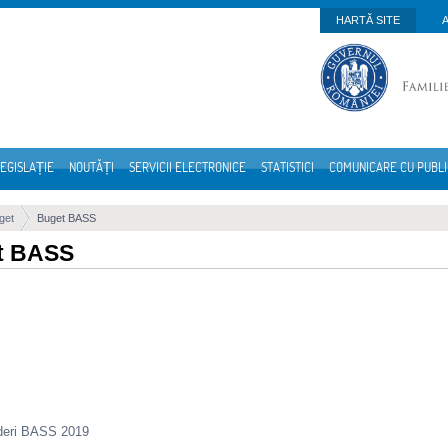
HARTĂ SITE
EGISLAȚIE
NOUTĂȚI
SERVICII ELECTRONICE
STATISTICI
COMUNICARE CU PUBL
get
Buget BASS
t BASS
deri BASS 2019