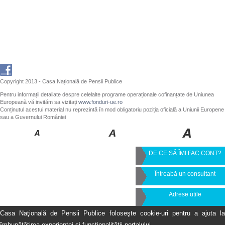
Copyright 2013 - Casa Națională de Pensii Publice
Pentru informații detaliate despre celelalte programe operaționale cofinanțate de Uniunea
Europeană vă invităm sa vizitați
www.fonduri-ue.ro
Conținutul acestui material nu reprezintă în mod obligatoriu poziția oficială a Uniunii Europene
sau a Guvernului României
DE CE SĂ ÎMI FAC CONT?
Întreabă un consultant
Adrese utile
Casa Naţională de Pensii Publice foloseşte cookie-uri pentru a ajuta la
îmbunătăţirea experienţei şi funcţionalităţii portalului.