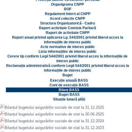
Organigrama CNPP
ROF
Regulament Intern al CNPP
Acord colectiv CNPP
Structura Organizatorică - Cadru
Raport activitate Comisie Paritară
Raport de activitate CNPP
Raport anual privind aplicarea Lg. 544/2001 privind liberul acces la
informațiile de interes public
Acte normative de interes public
Lista informațiilor de interes public
Cerere tip conform Legii 544/2001 privind liberul acces la informațiile de
interes public
Reclamație administrativă conform Legii 544/2001 privind liberul acces la
informațiile de interes public
Buget
Execuție anuală BASS
Cont de execuție BASS
Bilanț BASS
Buget BASS
Situație lunară plăți
Bilanțul bugetului asigurărilor sociale de stat la 31.12.2025
Bilanțul bugetului asigurărilor sociale de stat la 30.06.2025
Bilanțul bugetului asigurărilor sociale de stat la 31.12.2024
Bilanțul bugetului asigurărilor sociale de stat la 31.12.2023