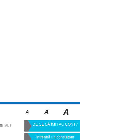
DE CE SĂ ÎMI FAC CONT?
ONTACT
Întreabă un consultant