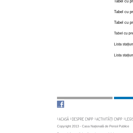
Tabel cu pr
Tabel cu pr
Tabel cu pr
Tabel cu pre
L
ista stațiu
Lista stațiu
Navigare
ACASĂ
DESPRE CNPP
ACTIVITĂȚI CNPP
LEGI
Copyright 2013 - Casa Națională de Pensii Publice