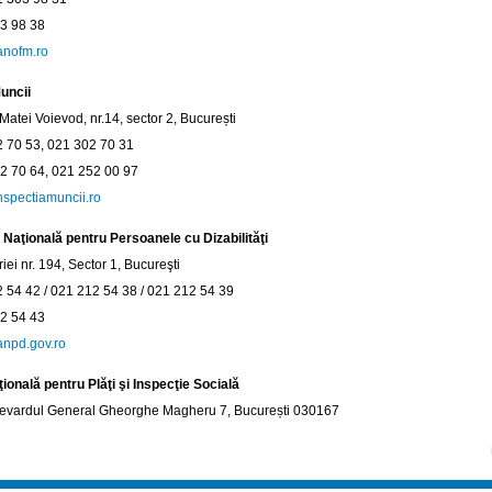
03 98 38
nofm.ro
uncii
 Matei Voievod, nr.14, sector 2, București
2 70 53, 021 302 70 31
2 70 64, 021 252 00 97
spectiamuncii.ro
 Naţională pentru Persoanele cu Dizabilităţi
iei nr. 194, Sector 1, Bucureşti
2 54 42 / 021 212 54 38 / 021 212 54 39
12 54 43
npd.gov.ro
ională pentru Plăţi şi Inspecţie Socială
levardul General Gheorghe Magheru 7, București 030167