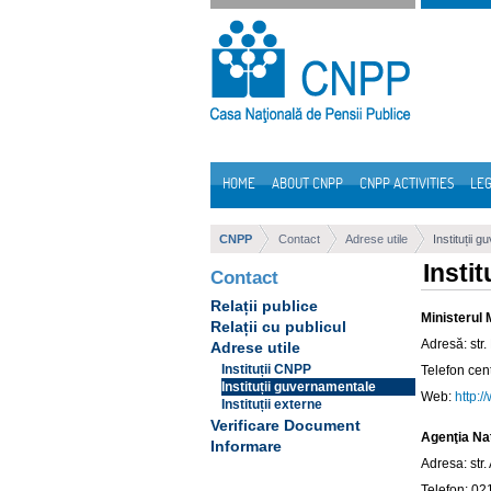
Skip to Content
HOME
ABOUT CNPP
CNPP ACTIVITIES
LEG
Navigation
CNPP
Contact
Adrese utile
Instituții 
Insti
Contact
Relații publice
Ministerul M
Relații cu publicul
Adresă: str
Adrese utile
Instituții CNPP
Telefon ce
Instituții guvernamentale
Web:
http:
Instituții externe
Verificare Document
Agenţia Na
Informare
Adresa: str.
Telefon: 02