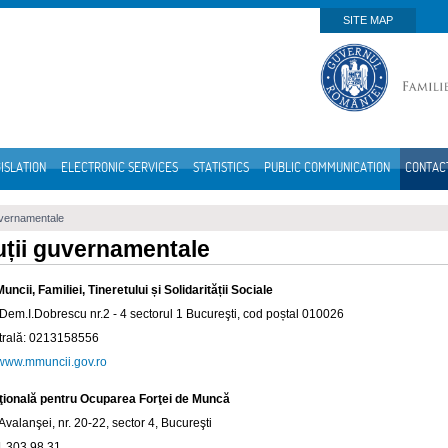
SITE MAP
ISLATION
ELECTRONIC SERVICES
STATISTICS
PUBLIC COMMUNICATION
CONTAC
guvernamentale
tuții guvernamentale
uncii, Familiei, Tineretului și
Solidarității
Sociale
. Dem.I.Dobrescu nr.2 - 4 sectorul 1 Bucureşti, cod poștal 010026
ntrală: 0213158556
//www.mmuncii.gov.ro
ţională pentru Ocuparea Forţei de Muncă
 Avalanşei, nr. 20-22, sector 4, Bucureşti
1 303 98 31