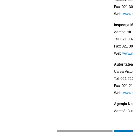
Fax: 021 3
Web:
www.a
Inspecţia M
Adresa: str.
Tel. 021 30
Fax: 021 30
Web:
www.in
Autoritatea
Calea Victor
Tel: 021 21
Fax: 021 2
Web:
www.a
Agenţia Naţ
Adresă: Bu