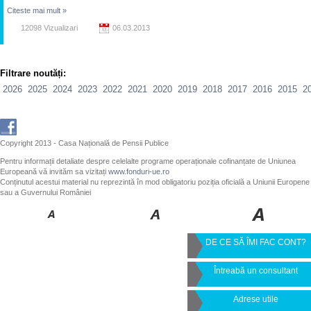
Citeste mai mult
»
12098 Vizualizari
06.03.2013
Filtrare noutăți:
2026
2025
2024
2023
2022
2021
2020
2019
2018
2017
2016
2015
2
Copyright 2013 - Casa Națională de Pensii Publice
Pentru informații detaliate despre celelalte programe operaționale cofinanțate de Uniunea
Europeană vă invităm sa vizitați
www.fonduri-ue.ro
Conținutul acestui material nu reprezintă în mod obligatoriu poziția oficială a Uniunii Europene
sau a Guvernului României
DE CE SĂ ÎMI FAC CONT?
Întreabă un consultant
Adrese utile