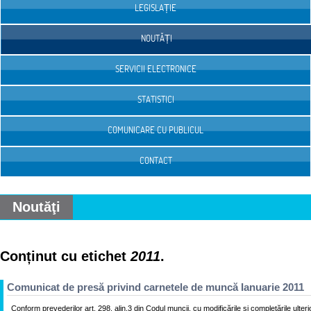
LEGISLAȚIE
NOUTĂȚI
SERVICII ELECTRONICE
STATISTICI
COMUNICARE CU PUBLICUL
CONTACT
Noutăţi
Conținut cu etichet
2011
.
Comunicat de presă privind carnetele de muncă Ianuarie 2011
Conform prevederilor art. 298, alin.3 din Codul muncii, cu modificările si completările ulterio