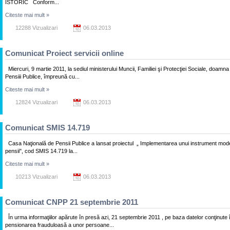
ISTORIC Conform...
Citeste mai mult
»
12288 Vizualizari
06.03.2013
Comunicat Proiect servicii online
Miercuri, 9 martie 2011, la sediul ministerului Muncii, Familiei şi Protecţiei Sociale, d
Pensiii Publice, împreună cu...
Citeste mai mult
»
12824 Vizualizari
06.03.2013
Comunicat SMIS 14.719
Casa Naţională de Pensii Publice a lansat proiectul „ Implementarea unui instrument moder
pensii", cod SMIS 14.719 la...
Citeste mai mult
»
10213 Vizualizari
06.03.2013
Comunicat CNPP 21 septembrie 2011
În urma informaţiilor apărute în presă azi, 21 septembrie 2011 , pe baza datelor conţinute 
pensionarea frauduloasă a unor persoane...