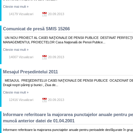
Citeste mai mult
»
14179 Vizualizari
20.09.2013
Comunicat de presă SMIS 15266
UN NOU PROIECT AL CASEI NAŢIONALE DE PENSII PUBLICE DESTINAT PERFECŢ
MANAGEMENTUL PROIECTELOR Casa Naţională de Pensii Publice...
Citeste mai mult
»
14007 Vizualizari
20.09.2013
Mesajul Președintelui 2011
MESAJUL PREŞEDINTELUI CASEI NAŢIONALE DE PENSII PUBLICE OCAZIONAT D
Dragii noştri părinţi şi bunici , Ziua de...
Citeste mai mult
»
12416 Vizualizari
20.09.2013
Informare referitoare la majorarea punctajelor anuale pentru per
muncă anterior datei de 01.04.2001
Informare referitoare la majorarea punctajelor anuale pentru perioadele desfăşurate în gr