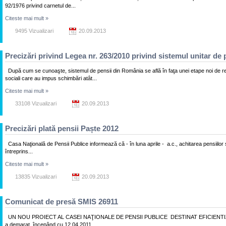
92/1976 privind carnetul de...
Citeste mai mult
»
9495 Vizualizari
20.09.2013
Precizări privind Legea nr. 263/2010 privind sistemul unitar de 
După cum se cunoaşte, sistemul de pensii din România se află în faţa unei etape noi de re
sociali care au impus schimbări atât...
Citeste mai mult
»
33108 Vizualizari
20.09.2013
Precizări plată pensii Paște 2012
Casa Naţională de Pensii Publice informează că - în luna aprile - a.c., achitarea pensiilor
întreprins...
Citeste mai mult
»
13835 Vizualizari
20.09.2013
Comunicat de presă SMIS 26911
UN NOU PROIECT AL CASEI NAŢIONALE DE PENSII PUBLICE DESTINAT EFICIENTIZĂRI
a demarat, începând cu 12.04.2011,...