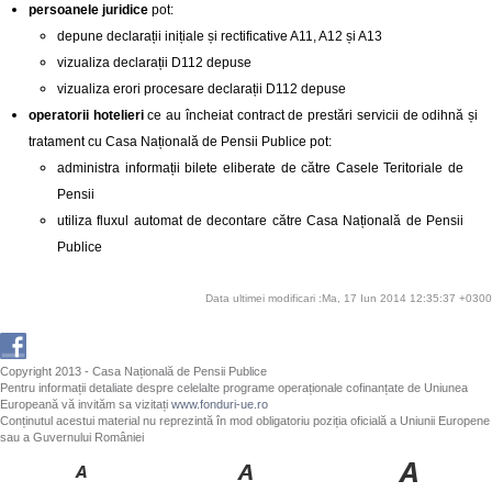
persoanele juridice
pot:
depune declarații inițiale și rectificative A11, A12 și A13
vizualiza declarații D112 depuse
vizualiza erori procesare declarații D112 depuse
operatorii hotelieri
ce au încheiat contract de prestări servicii de odihnă și
tratament cu Casa Națională de Pensii Publice pot:
administra informații bilete eliberate de către Casele Teritoriale de
Pensii
utiliza fluxul automat de decontare către Casa Națională de Pensii
Publice
Data ultimei modificari :Ma, 17 Iun 2014 12:35:37 +0300
Copyright 2013 - Casa Națională de Pensii Publice
Pentru informații detaliate despre celelalte programe operaționale cofinanțate de Uniunea
Europeană vă invităm sa vizitați
www.fonduri-ue.ro
Conținutul acestui material nu reprezintă în mod obligatoriu poziția oficială a Uniunii Europene
sau a Guvernului României