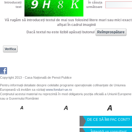
Introduceți
în căsuța
text
următoare
Vă rugăm să introduceți textul de mai sus folosind litere mari sau mici exac
afişat în cadrul imaginii
Dacă textul nu este lizibil apăsați butonul
Copyright 2013 - Casa Națională de Pensii Publice
Pentru informații detaliate despre celelalte programe operaționale cofinanțate de Uniunea
Europeană vă invităm sa vizitați
www.fonduri-ue.ro
Conținutul acestui material nu reprezintă în mod obligatoriu poziția oficială a Uniunii Europene
sau a Guvernului României
DE CE SĂ ÎMI FAC CONT?
Întreabă un consultant