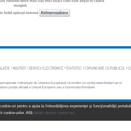
us folosind litere mari sau mici exact cum este afişat în cadrul
imaginii
e lizibil apăsați butonul
SLAȚIE
NOUTĂȚI
SERVICII ELECTRONICE
STATISTICI
COMUNICARE CU PUBLICUL
C
 operaționale cofinanțate de Uniunea Europeană vă invităm sa vizitați
www.fonduri-ue.ro
gatoriu poziția oficială a Uniunii Europene sau a Guvernului României
kie-uri pentru a ajuta la îmbunătăţirea experienţei şi funcţionalităţii portalulu
ii cookie-urilor. Află
detalii despre cookie-uri.