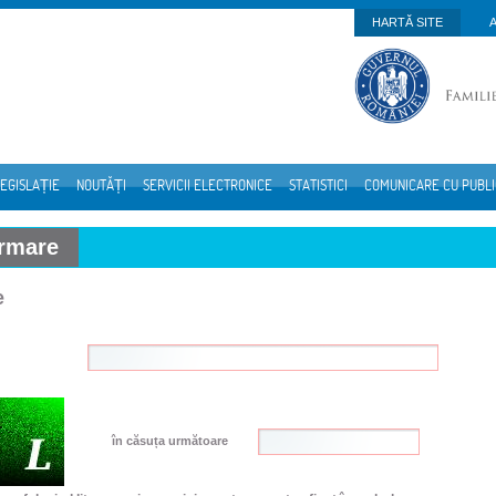
HARTĂ SITE
EGISLAȚIE
NOUTĂȚI
SERVICII ELECTRONICE
STATISTICI
COMUNICARE CU PUBL
ormare
e
în căsuța următoare