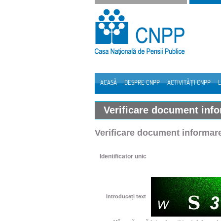
Sari la continut
ACASĂ
DESPRE CNPP
ACTIVITĂȚI CNPP
L
Navigare
Verificare document inf
Verificare document informar
Identificator unic
Introduceți text