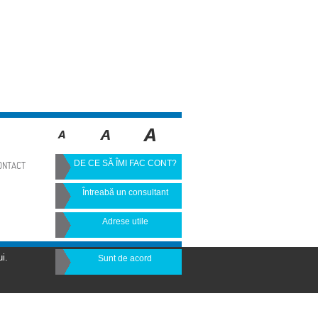
DE CE SĂ ÎMI FAC CONT?
ONTACT
Întreabă un consultant
Adrese utile
i.
Sunt de acord