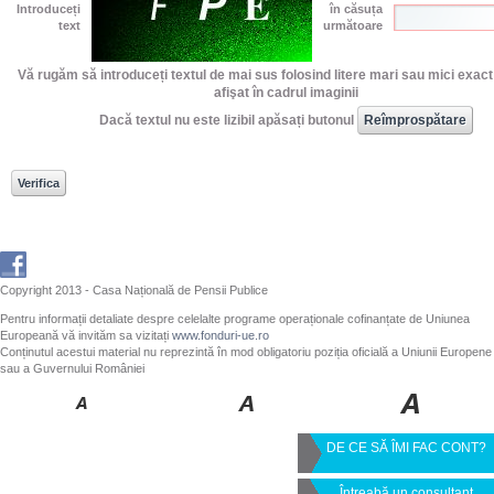
Introduceți
în căsuța
text
următoare
Vă rugăm să introduceți textul de mai sus folosind litere mari sau mici exac
afişat în cadrul imaginii
Dacă textul nu este lizibil apăsați butonul
Copyright 2013 - Casa Națională de Pensii Publice
Pentru informații detaliate despre celelalte programe operaționale cofinanțate de Uniunea
Europeană vă invităm sa vizitați
www.fonduri-ue.ro
Conținutul acestui material nu reprezintă în mod obligatoriu poziția oficială a Uniunii Europene
sau a Guvernului României
DE CE SĂ ÎMI FAC CONT?
Întreabă un consultant