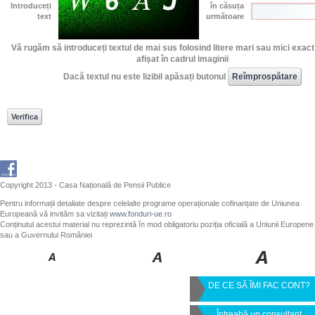
Introduceți
în căsuța
text
următoare
Vă rugăm să introduceți textul de mai sus folosind litere mari sau mici exac
afişat în cadrul imaginii
Dacă textul nu este lizibil apăsați butonul
Copyright 2013 - Casa Națională de Pensii Publice
Pentru informații detaliate despre celelalte programe operaționale cofinanțate de Uniunea
Europeană vă invităm sa vizitați
www.fonduri-ue.ro
Conținutul acestui material nu reprezintă în mod obligatoriu poziția oficială a Uniunii Europene
sau a Guvernului României
DE CE SĂ ÎMI FAC CONT?
Întreabă un consultant