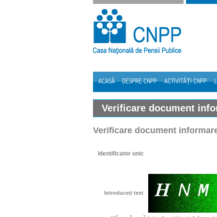
Sari la continut
ACASĂ
DESPRE CNPP
ACTIVITĂȚI CNPP
L
Navigare
Verificare document inf
Verificare document informar
Identificator unic
Introduceți text