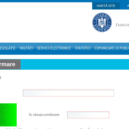
HARTĂ SITE
EGISLAȚIE
NOUTĂȚI
SERVICII ELECTRONICE
STATISTICI
COMUNICARE CU PUBL
ormare
e
în căsuța următoare