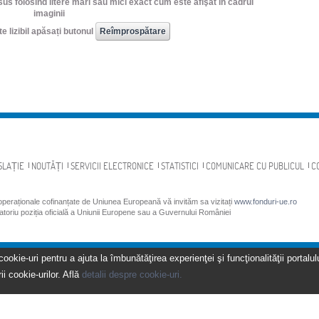
us folosind litere mari sau mici exact cum este afişat în cadrul
imaginii
e lizibil apăsați butonul
SLAȚIE
NOUTĂȚI
SERVICII ELECTRONICE
STATISTICI
COMUNICARE CU PUBLICUL
C
 operaționale cofinanțate de Uniunea Europeană vă invităm sa vizitați
www.fonduri-ue.ro
gatoriu poziția oficială a Uniunii Europene sau a Guvernului României
kie-uri pentru a ajuta la îmbunătăţirea experienţei şi funcţionalităţii portalulu
ii cookie-urilor. Află
detalii despre cookie-uri.