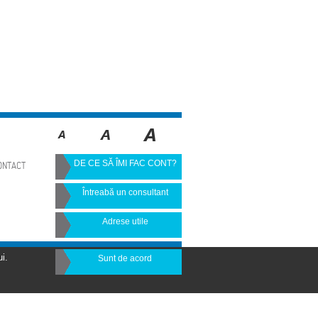
DE CE SĂ ÎMI FAC CONT?
ONTACT
Întreabă un consultant
Adrese utile
i.
Sunt de acord