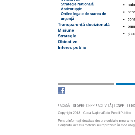
Strategie Națională
auto
Anticorupție
serv
Ordine legate de starea de
urgență
cons
Transparență decizională
prim
Misiune
şi s
Strategie
Obiective
Interes public
Navigare
ACASĂ
DESPRE CNPP
ACTIVITĂȚI CNPP
LEGI
Copyright 2013 - Casa Națională de Pensii Publice
Pentru informații detaliate despre celelalte programe
Conținutul acestui material nu reprezintă în mod obli