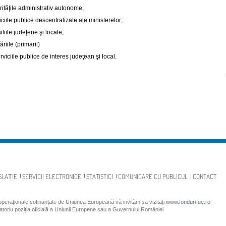
rităţile administrativ autonome;
iciile publice descentralizate ale ministerelor;
iliile judeţene şi locale;
ăriile (primarii)
erviciile publice de interes judeţean şi local.
SLAȚIE
SERVICII ELECTRONICE
STATISTICI
COMUNICARE CU PUBLICUL
CONTACT
 operaționale cofinanțate de Uniunea Europeană vă invităm sa vizitați
www.fonduri-ue.ro
gatoriu poziția oficială a Uniunii Europene sau a Guvernului României