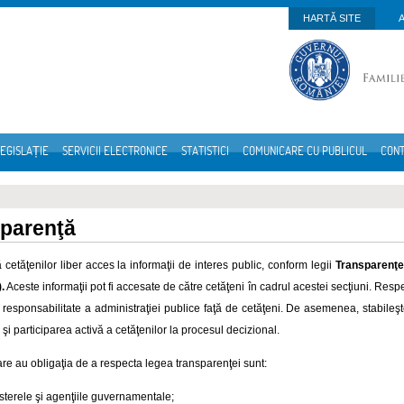
HARTĂ SITE
EGISLAȚIE
SERVICII ELECTRONICE
STATISTICI
COMUNICARE CU PUBLICUL
CON
parenţă
cetăţenilor liber acces la informaţii de interes public, conform legii
Transparenţei
.
Aceste informaţii pot fi accesate de către cetăţeni în cadrul acestei secţiuni.
Respec
 responsabilitate a administraţiei publice faţă de cetăţeni. De asemenea, stabileşte
şi participarea activă a cetăţenilor la procesul decizional.
 care au obligaţia de a respecta legea transparenţei sunt:
sterele şi agenţiile guvernamentale;