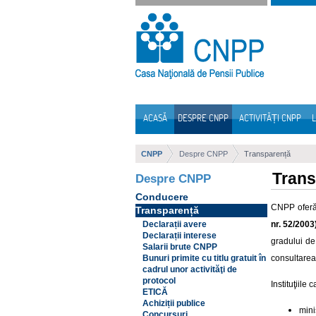
Sari la continut
ACASĂ
DESPRE CNPP
ACTIVITĂȚI CNPP
L
Navigare
CNPP
Despre CNPP
Transparență
Trans
Despre CNPP
Conducere
CNPP oferă 
Transparență
nr. 52/2003)
Declarații avere
Declarații interese
gradului de
Salarii brute CNPP
consultarea 
Bunuri primite cu titlu gratuit în
cadrul unor activităţi de
protocol
Instituţiile
ETICĂ
Achiziții publice
mini
Concursuri