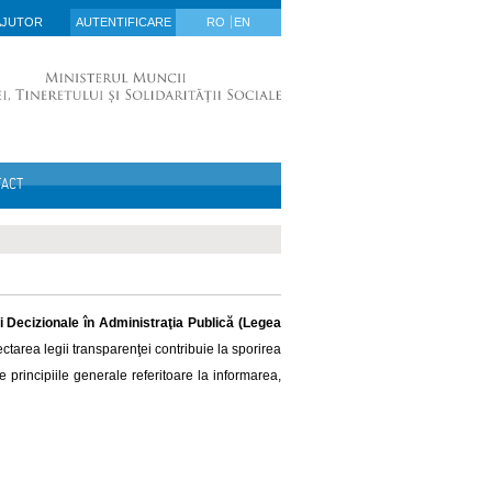
AJUTOR
AUTENTIFICARE
RO
EN
TACT
 Decizionale în Administraţia Publică (Legea
tarea legii transparenţei contribuie la sporirea
 principiile generale referitoare la informarea,