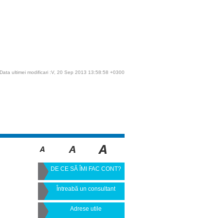
Data ultimei modificari :V, 20 Sep 2013 13:58:58 +0300
DE CE SĂ ÎMI FAC CONT?
Întreabă un consultant
Adrese utile