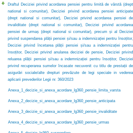
Draftul Deciziei privind acordarea pensiei pentru limită de vârstă (drept
national si comunitar), Deciziei privind acordarea pensiei anticipate
(drept national si comunitar), Deciziei privind acordarea pensiei de
invaliditate (drept national si comunitar), Deciziei privind acordarea
pensiei de urmaș (drept national si comunitar), precum și al Deciziei
privind suspendarea plății pensiei și/sau a indemnizației pentru însoțitor,
Deciziei privind încetarea plății pensiei și/sau a indemnizației pentru
însoțitor, Deciziei privind anularea deciziei de pensie, Deciziei privind
reluarea plății pensiei și/sau a indemnizației pentru însoțitor, Deciziei
privind recuperarea sumelor încasate necuvenit cu titlu de prestații de
asigurări sociale/alte drepturi prevăzute de legi speciale in vederea
aplicarii prevederilor Legii nr. 360/2023
Anexa_1_decizie_si_anexa_acordare_lg360_pensie_limita_varsta
Anexa_2_decizie_si_anexa_acordare_lg360_pensie_anticipata
Anexa_3_decizie_si_anexa_acordare_lg360_pensie_invaliditate
Anexa_4_decizie_si_anexa_acordare_lg360_pensie_urmas
Anexa_5_decizie_lg360_suspendare