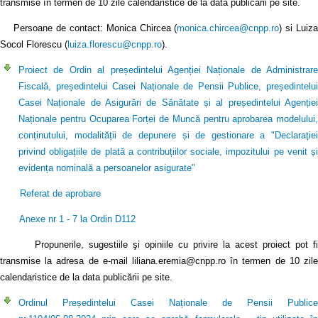
transmise în termen de 10 zile calendaristice de la data publicării pe site.
Persoane de contact: Monica Chircea (
monica.chircea@cnpp.ro
) si Luiz
Socol Florescu (
luiza.florescu@cnpp.ro
).
Proiect de Ordin al președintelui Agenției Naționale de Administrare
Fiscală, președintelui Casei Naționale de Pensii Publice, președintelui
Casei Naționale de Asigurări de Sănătate și al președintelui Agenției
Naționale pentru Ocuparea Forței de Muncă pentru aprobarea modelului,
conținutului, modalității de depunere și de gestionare a "Declarației
privind obligațiile de plată a contribuțiilor sociale, impozitului pe venit și
evidența nominală a persoanelor asigurate"
Referat de aprobare
Anexe nr 1 - 7 la Ordin D112
Propunerile, sugestiile şi opiniile cu privire la acest proiect pot fi
transmise la adresa de e-mail liliana.eremia@cnpp.ro în termen de 10 zile
calendaristice de la data publicării pe site.
Ordinul Președintelui Casei Naționale de Pensii Publice