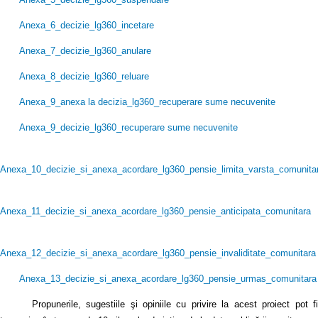
Anexa_6_decizie_lg360_incetare
Anexa_7_decizie_lg360_anulare
Anexa_8_decizie_lg360_reluare
Anexa_9_anexa la decizia_lg360_recuperare sume necuvenite
Anexa_9_decizie_lg360_recuperare sume necuvenite
Anexa_10_decizie_si_anexa_acordare_lg360_pensie_limita_varsta_comunita
Anexa_11_decizie_si_anexa_acordare_lg360_pensie_anticipata_comunitara
Anexa_12_decizie_si_anexa_acordare_lg360_pensie_invaliditate_comunitara
Anexa_13_decizie_si_anexa_acordare_lg360_pensie_urmas_comunitara
Propunerile, sugestiile şi opiniile cu privire la acest proiect pot fi