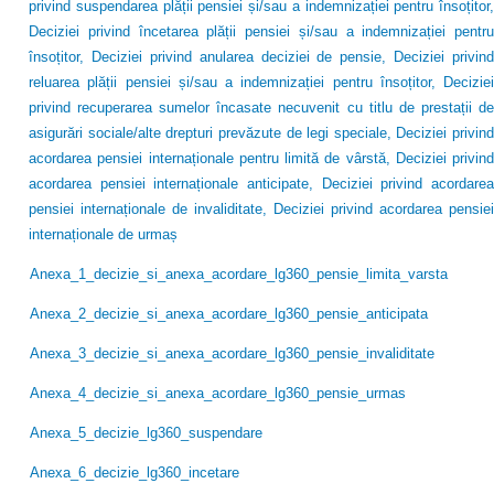
privind suspendarea plății pensiei și/sau a indemnizației pentru însoțitor,
Deciziei privind încetarea plății pensiei și/sau a indemnizației pentru
însoțitor, Deciziei privind anularea deciziei de pensie, Deciziei privind
reluarea plății pensiei și/sau a indemnizației pentru însoțitor, Deciziei
privind recuperarea sumelor încasate necuvenit cu titlu de prestații de
asigurări sociale/alte drepturi prevăzute de legi speciale, Deciziei privind
acordarea pensiei internaționale pentru limită de vârstă, Deciziei privind
acordarea pensiei internaționale anticipate, Deciziei privind acordarea
pensiei internaționale de invaliditate, Deciziei privind acordarea pensiei
internaționale de urmaș
Anexa_1_decizie_si_anexa_acordare_lg360_pensie_limita_varsta
Anexa_2_decizie_si_anexa_acordare_lg360_pensie_anticipata
Anexa_3_decizie_si_anexa_acordare_lg360_pensie_invaliditate
Anexa_4_decizie_si_anexa_acordare_lg360_pensie_urmas
Anexa_5_decizie_lg360_suspendare
Anexa_6_decizie_lg360_incetare