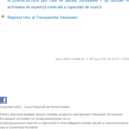
nr.1104/06.08.2024 prin care se aprobă formularele – tip utilizate în
activitatea de expertiză medicală a capacității de muncă
Registrul Unic al Transparenței Intereselor
Data ultimei modificari :J, 06 Aug 2026 10:12:47 +0300
Copyright 2013 - Casa Națională de Pensii Publice
Pentru informații detaliate despre celelalte programe operaționale cofinanțate de Uniunea
Europeană vă invităm sa vizitați
www.fonduri-ue.ro
Conținutul acestui material nu reprezintă în mod obligatoriu poziția oficială a Uniunii Europene
sau a Guvernului României