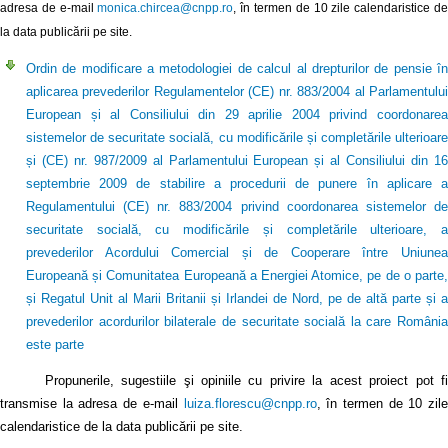
adresa de e-mail
monica.chircea@cnpp.ro
, în termen de 10 zile calendaristice d
la data publicării pe site.
Ordin de modificare a metodologiei de calcul al drepturilor de pensie în
aplicarea prevederilor Regulamentelor (CE) nr. 883/2004 al Parlamentului
European și al Consiliului din 29 aprilie 2004 privind coordonarea
sistemelor de securitate socială, cu modificările și completările ulterioare
și (CE) nr. 987/2009 al Parlamentului European și al Consiliului din 16
septembrie 2009 de stabilire a procedurii de punere în aplicare a
Regulamentului (CE) nr. 883/2004 privind coordonarea sistemelor de
securitate socială, cu modificările și completările ulterioare, a
prevederilor Acordului Comercial și de Cooperare între Uniunea
Europeană și Comunitatea Europeană a Energiei Atomice, pe de o parte,
și Regatul Unit al Marii Britanii și Irlandei de Nord, pe de altă parte și a
prevederilor acordurilor bilaterale de securitate socială la care România
este parte
Propunerile, sugestiile şi opiniile cu privire la acest proiect pot fi
transmise la adresa de e-mail
luiza.florescu@cnpp.ro
, în termen de 10 zile
calendaristice de la data publicării pe site.