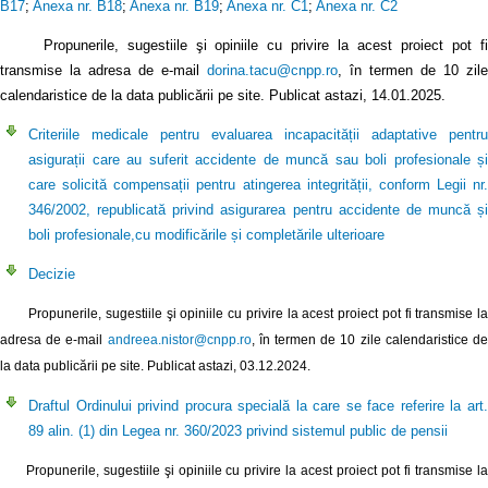
B17
;
Anexa nr. B18
;
Anexa nr. B19
;
Anexa nr. C1
;
Anexa nr. C2
Propunerile, sugestiile şi opiniile cu privire la acest proiect pot fi
transmise la adresa de e-mail
dorina.tacu@cnpp.ro
, în termen de 10 zile
calendaristice de la data publicării pe site. Publicat astazi, 14.01.2025.
Criteriile medicale pentru evaluarea incapacității adaptative pentru
asigurații care au suferit accidente de muncă sau boli profesionale și
care solicită compensații pentru atingerea integrității, conform Legii nr.
346/2002, republicată privind asigurarea pentru accidente de muncă și
boli profesionale,cu modificările și completările ulterioare
Decizie
Propunerile, sugestiile şi opiniile cu privire la acest proiect pot fi transmise la
adresa de e-mail
andreea.nistor@cnpp.ro
, în termen de 10 zile calendaristice d
la data publicării pe site. Publicat astazi, 03.12.2024.
Draftul Ordinului privind procura specială la care se face referire la art.
89 alin. (1) din Legea nr. 360/2023 privind sistemul public de pensii
Propunerile, sugestiile şi opiniile cu privire la acest proiect pot fi transmise la