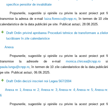
specifice pensiilor de invaliditate
Propunerile, sugestiile și opiniile cu privire la acest proiect pot fi
transmise la adresa de e-mail
luiza.florescu@cnpp.ro
, în termen de 10 zile
calendaristice de la data publicării pe site. Publicat astazi, 28.08.2025.
Draft Ordin privind aprobarea Procedurii tehnice de transformare a zilelor
lucrătoare în zile calendaristice
Anexa
Propunerile, sugestiile şi opiniile cu privire la acest proiect pot fi
transmise la adresele de e-mail
monica.chircea@cnpp.ro
si
paula.lungu@cnpp.ro
, în termen de 10 zile calendaristice de la data publicării
pe site. Publicat astazi, 06.06.2025.
Draft Ordin decizii inscrieri noi Legea 567/2004
Anexa nr. 1
;
Anexa nr. 2
;
Anexa nr. 3
;
Anexa nr. 4
;
Anexa nr. 5
;
Anexa nr
6
Propunerile, sugestiile şi opiniile cu privire la acest proiect pot fi