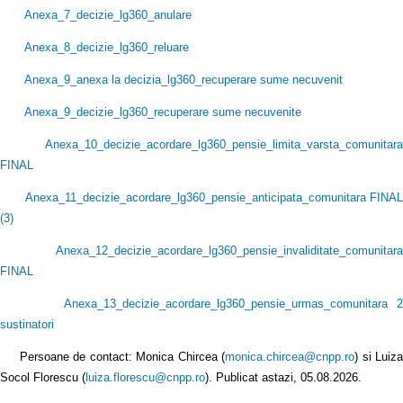
Anexa_7_decizie_lg360_anulare
Anexa_8_decizie_lg360_reluare
Anexa_9_anexa la decizia_lg360_recuperare sume necuvenit
Anexa_9_decizie_lg360_recuperare sume necuvenite
Anexa_10_decizie_acordare_lg360_pensie_limita_varsta_comunitara
FINAL
Anexa_11_decizie_acordare_lg360_pensie_anticipata_comunitara FINAL
(3
)
Anexa_12_decizie_acordare_lg360_pensie_invaliditate_comunitara
FINAL
Anexa_13_decizie_acordare_lg360_pensie_urmas_comunitara 2
sustinatori
Persoane de contact: Monica Chircea (
monica.chircea@cnpp.ro
) si Luiz
Socol Florescu (
luiza.florescu@cnpp.ro
). Publicat astazi, 05.08.2026.