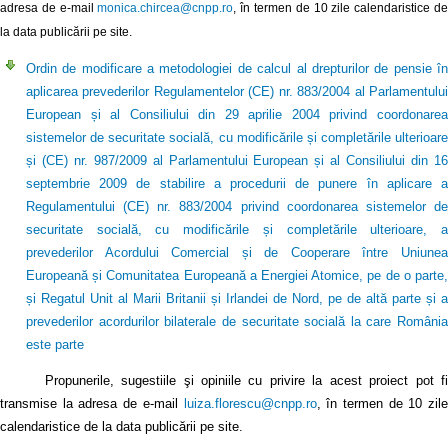
adresa de e-mail
monica.chircea@cnpp.ro
, în termen de 10 zile calendaristice d
la data publicării pe site.
Ordin de modificare a metodologiei de calcul al drepturilor de pensie în
aplicarea prevederilor Regulamentelor (CE) nr. 883/2004 al Parlamentului
European și al Consiliului din 29 aprilie 2004 privind coordonarea
sistemelor de securitate socială, cu modificările și completările ulterioare
și (CE) nr. 987/2009 al Parlamentului European și al Consiliului din 16
septembrie 2009 de stabilire a procedurii de punere în aplicare a
Regulamentului (CE) nr. 883/2004 privind coordonarea sistemelor de
securitate socială, cu modificările și completările ulterioare, a
prevederilor Acordului Comercial și de Cooperare între Uniunea
Europeană și Comunitatea Europeană a Energiei Atomice, pe de o parte,
și Regatul Unit al Marii Britanii și Irlandei de Nord, pe de altă parte și a
prevederilor acordurilor bilaterale de securitate socială la care România
este parte
Propunerile, sugestiile şi opiniile cu privire la acest proiect pot fi
transmise la adresa de e-mail
luiza.florescu@cnpp.ro
, în termen de 10 zile
calendaristice de la data publicării pe site.