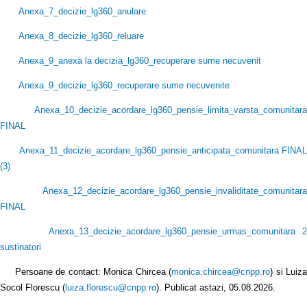
Anexa_7_decizie_lg360_anulare
Anexa_8_decizie_lg360_reluare
Anexa_9_anexa la decizia_lg360_recuperare sume necuvenit
Anexa_9_decizie_lg360_recuperare sume necuvenite
Anexa_10_decizie_acordare_lg360_pensie_limita_varsta_comunitara
FINAL
Anexa_11_decizie_acordare_lg360_pensie_anticipata_comunitara FINAL
(3
)
Anexa_12_decizie_acordare_lg360_pensie_invaliditate_comunitara
FINAL
Anexa_13_decizie_acordare_lg360_pensie_urmas_comunitara 2
sustinatori
Persoane de contact: Monica Chircea (
monica.chircea@cnpp.ro
) si Luiz
Socol Florescu (
luiza.florescu@cnpp.ro
). Publicat astazi, 05.08.2026.