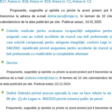
B17
;
Anexa nr. B18
;
Anexa nr. B19
;
Anexa nr. C1
;
Anexa nr. C2
Propunerile, sugestiile şi opiniile cu privire la acest proiect pot fi
transmise la adresa de e-mail
dorina.tacu@cnpp.ro
, în termen de 10 zile
calendaristice de la data publicării pe site. Publicat astazi, 14.01.2025.
Criteriile medicale pentru evaluarea incapacității adaptative pentru
asigurații care au suferit accidente de muncă sau boli profesionale și
care solicită compensații pentru atingerea integrității, conform Legii nr.
346/2002, republicată privind asigurarea pentru accidente de muncă și
boli profesionale,cu modificările și completările ulterioare
Decizie
Propunerile, sugestiile şi opiniile cu privire la acest proiect pot fi transmise la
adresa de e-mail
andreea.nistor@cnpp.ro
, în termen de 10 zile calendaristice d
la data publicării pe site. Publicat astazi, 03.12.2024.
Draftul Ordinului privind procura specială la care se face referire la art.
89 alin. (1) din Legea nr. 360/2023 privind sistemul public de pensii
Propunerile, sugestiile şi opiniile cu privire la acest proiect pot fi transmise la