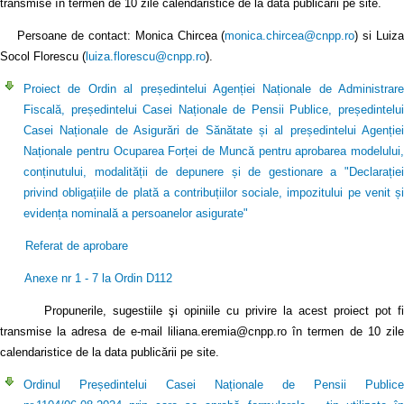
transmise în termen de 10 zile calendaristice de la data publicării pe site.
Persoane de contact: Monica Chircea (
monica.chircea@cnpp.ro
) si Luiz
Socol Florescu (
luiza.florescu@cnpp.ro
).
Proiect de Ordin al președintelui Agenției Naționale de Administrare
Fiscală, președintelui Casei Naționale de Pensii Publice, președintelui
Casei Naționale de Asigurări de Sănătate și al președintelui Agenției
Naționale pentru Ocuparea Forței de Muncă pentru aprobarea modelului,
conținutului, modalității de depunere și de gestionare a "Declarației
privind obligațiile de plată a contribuțiilor sociale, impozitului pe venit și
evidența nominală a persoanelor asigurate"
Referat de aprobare
Anexe nr 1 - 7 la Ordin D112
Propunerile, sugestiile şi opiniile cu privire la acest proiect pot fi
transmise la adresa de e-mail liliana.eremia@cnpp.ro în termen de 10 zile
calendaristice de la data publicării pe site.
Ordinul Președintelui Casei Naționale de Pensii Publice