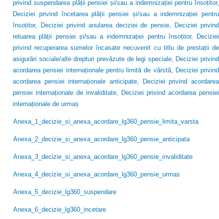
privind suspendarea plății pensiei și/sau a indemnizației pentru însoțitor,
Deciziei privind încetarea plății pensiei și/sau a indemnizației pentru
însoțitor, Deciziei privind anularea deciziei de pensie, Deciziei privind
reluarea plății pensiei și/sau a indemnizației pentru însoțitor, Deciziei
privind recuperarea sumelor încasate necuvenit cu titlu de prestații de
asigurări sociale/alte drepturi prevăzute de legi speciale, Deciziei privind
acordarea pensiei internaționale pentru limită de vârstă, Deciziei privind
acordarea pensiei internaționale anticipate, Deciziei privind acordarea
pensiei internaționale de invaliditate, Deciziei privind acordarea pensiei
internaționale de urmaș
Anexa_1_decizie_si_anexa_acordare_lg360_pensie_limita_varsta
Anexa_2_decizie_si_anexa_acordare_lg360_pensie_anticipata
Anexa_3_decizie_si_anexa_acordare_lg360_pensie_invaliditate
Anexa_4_decizie_si_anexa_acordare_lg360_pensie_urmas
Anexa_5_decizie_lg360_suspendare
Anexa_6_decizie_lg360_incetare