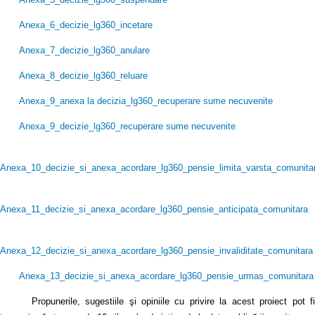
Anexa_6_decizie_lg360_incetare
Anexa_7_decizie_lg360_anulare
Anexa_8_decizie_lg360_reluare
Anexa_9_anexa la decizia_lg360_recuperare sume necuvenite
Anexa_9_decizie_lg360_recuperare sume necuvenite
Anexa_10_decizie_si_anexa_acordare_lg360_pensie_limita_varsta_comunita
Anexa_11_decizie_si_anexa_acordare_lg360_pensie_anticipata_comunitara
Anexa_12_decizie_si_anexa_acordare_lg360_pensie_invaliditate_comunitara
Anexa_13_decizie_si_anexa_acordare_lg360_pensie_urmas_comunitara
Propunerile, sugestiile şi opiniile cu privire la acest proiect pot fi