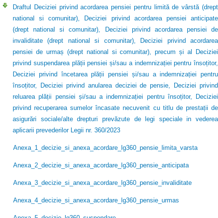
Draftul Deciziei privind acordarea pensiei pentru limită de vârstă (drept
national si comunitar), Deciziei privind acordarea pensiei anticipate
(drept national si comunitar), Deciziei privind acordarea pensiei de
invaliditate (drept national si comunitar), Deciziei privind acordarea
pensiei de urmaș (drept national si comunitar), precum și al Deciziei
privind suspendarea plății pensiei și/sau a indemnizației pentru însoțitor,
Deciziei privind încetarea plății pensiei și/sau a indemnizației pentru
însoțitor, Deciziei privind anularea deciziei de pensie, Deciziei privind
reluarea plății pensiei și/sau a indemnizației pentru însoțitor, Deciziei
privind recuperarea sumelor încasate necuvenit cu titlu de prestații de
asigurări sociale/alte drepturi prevăzute de legi speciale in vederea
aplicarii prevederilor Legii nr. 360/2023
Anexa_1_decizie_si_anexa_acordare_lg360_pensie_limita_varsta
Anexa_2_decizie_si_anexa_acordare_lg360_pensie_anticipata
Anexa_3_decizie_si_anexa_acordare_lg360_pensie_invaliditate
Anexa_4_decizie_si_anexa_acordare_lg360_pensie_urmas
Anexa_5_decizie_lg360_suspendare