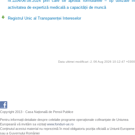
nr.1104/06.08.2024 prin care se aprobă formularele – tip utilizate în
activitatea de expertiză medicală a capacității de muncă
Registrul Unic al Transparenței Intereselor
Data ultimei modificari :J, 06 Aug 2026 10:12:47 +0300
Copyright 2013 - Casa Națională de Pensii Publice
Pentru informații detaliate despre celelalte programe operaționale cofinanțate de Uniunea
Europeană vă invităm sa vizitați
www.fonduri-ue.ro
Conținutul acestui material nu reprezintă în mod obligatoriu poziția oficială a Uniunii Europene
sau a Guvernului României