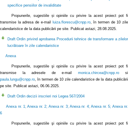
specifice pensiilor de invaliditate
Propunerile, sugestiile și opiniile cu privire la acest proiect pot fi
transmise la adresa de e-mail
luiza.florescu@cnpp.ro
, în termen de 10 zile
calendaristice de la data publicării pe site. Publicat astazi, 28.08.2025.
Draft Ordin privind aprobarea Procedurii tehnice de transformare a zilelor
lucrătoare în zile calendaristice
Anexa
Propunerile, sugestiile şi opiniile cu privire la acest proiect pot fi
transmise la adresele de e-mail
monica.chircea@cnpp.ro
si
paula.lungu@cnpp.ro
, în termen de 10 zile calendaristice de la data publicării
pe site. Publicat astazi, 06.06.2025.
Draft Ordin decizii inscrieri noi Legea 567/2004
Anexa nr. 1
;
Anexa nr. 2
;
Anexa nr. 3
;
Anexa nr. 4
;
Anexa nr. 5
;
Anexa nr
6
Propunerile, sugestiile şi opiniile cu privire la acest proiect pot fi