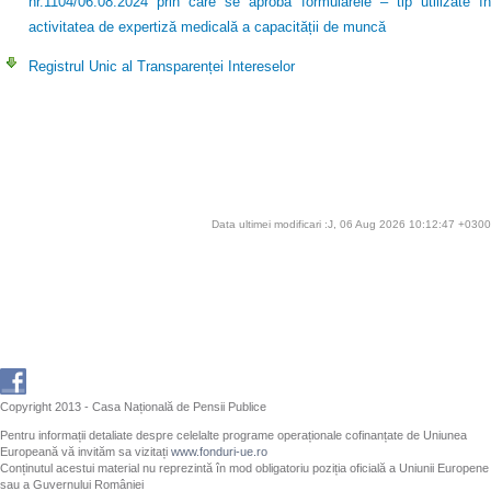
nr.1104/06.08.2024 prin care se aprobă formularele – tip utilizate în
activitatea de expertiză medicală a capacității de muncă
Registrul Unic al Transparenței Intereselor
Data ultimei modificari :J, 06 Aug 2026 10:12:47 +0300
Copyright 2013 - Casa Națională de Pensii Publice
Pentru informații detaliate despre celelalte programe operaționale cofinanțate de Uniunea
Europeană vă invităm sa vizitați
www.fonduri-ue.ro
Conținutul acestui material nu reprezintă în mod obligatoriu poziția oficială a Uniunii Europene
sau a Guvernului României