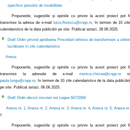
specifice pensiilor de invaliditate
Propunerile, sugestiile și opiniile cu privire la acest proiect pot fi
transmise la adresa de e-mail
luiza.florescu@cnpp.ro
, în termen de 10 zile
calendaristice de la data publicării pe site. Publicat astazi, 28.08.2025.
Draft Ordin privind aprobarea Procedurii tehnice de transformare a zilelor
lucrătoare în zile calendaristice
Anexa
Propunerile, sugestiile şi opiniile cu privire la acest proiect pot fi
transmise la adresele de e-mail
monica.chircea@cnpp.ro
si
paula.lungu@cnpp.ro
, în termen de 10 zile calendaristice de la data publicării
pe site. Publicat astazi, 06.06.2025.
Draft Ordin decizii inscrieri noi Legea 567/2004
Anexa nr. 1
;
Anexa nr. 2
;
Anexa nr. 3
;
Anexa nr. 4
;
Anexa nr. 5
;
Anexa nr
6
Propunerile, sugestiile şi opiniile cu privire la acest proiect pot fi