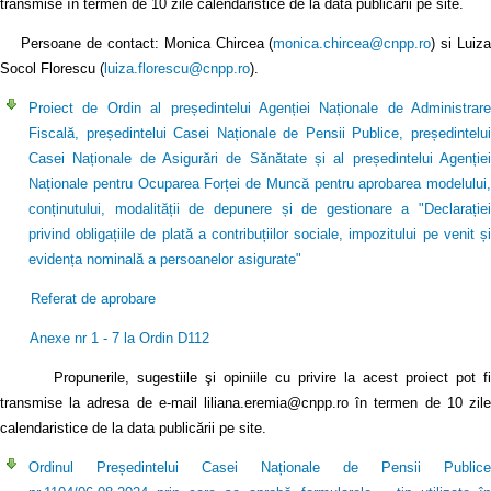
transmise în termen de 10 zile calendaristice de la data publicării pe site.
Persoane de contact: Monica Chircea (
monica.chircea@cnpp.ro
) si Luiz
Socol Florescu (
luiza.florescu@cnpp.ro
).
Proiect de Ordin al președintelui Agenției Naționale de Administrare
Fiscală, președintelui Casei Naționale de Pensii Publice, președintelui
Casei Naționale de Asigurări de Sănătate și al președintelui Agenției
Naționale pentru Ocuparea Forței de Muncă pentru aprobarea modelului,
conținutului, modalității de depunere și de gestionare a "Declarației
privind obligațiile de plată a contribuțiilor sociale, impozitului pe venit și
evidența nominală a persoanelor asigurate"
Referat de aprobare
Anexe nr 1 - 7 la Ordin D112
Propunerile, sugestiile şi opiniile cu privire la acest proiect pot fi
transmise la adresa de e-mail liliana.eremia@cnpp.ro în termen de 10 zile
calendaristice de la data publicării pe site.
Ordinul Președintelui Casei Naționale de Pensii Publice