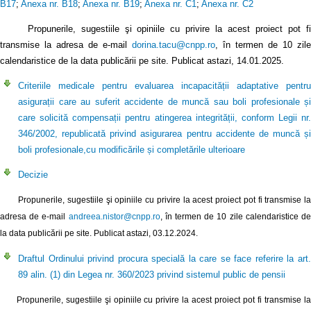
B17
;
Anexa nr. B18
;
Anexa nr. B19
;
Anexa nr. C1
;
Anexa nr. C2
Propunerile, sugestiile şi opiniile cu privire la acest proiect pot fi
transmise la adresa de e-mail
dorina.tacu@cnpp.ro
, în termen de 10 zile
calendaristice de la data publicării pe site. Publicat astazi, 14.01.2025.
Criteriile medicale pentru evaluarea incapacității adaptative pentru
asigurații care au suferit accidente de muncă sau boli profesionale și
care solicită compensații pentru atingerea integrității, conform Legii nr.
346/2002, republicată privind asigurarea pentru accidente de muncă și
boli profesionale,cu modificările și completările ulterioare
Decizie
Propunerile, sugestiile şi opiniile cu privire la acest proiect pot fi transmise la
adresa de e-mail
andreea.nistor@cnpp.ro
, în termen de 10 zile calendaristice d
la data publicării pe site. Publicat astazi, 03.12.2024.
Draftul Ordinului privind procura specială la care se face referire la art.
89 alin. (1) din Legea nr. 360/2023 privind sistemul public de pensii
Propunerile, sugestiile şi opiniile cu privire la acest proiect pot fi transmise la