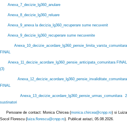
Anexa_7_decizie_lg360_anulare
Anexa_8_decizie_lg360_reluare
Anexa_9_anexa la decizia_lg360_recuperare sume necuvenit
Anexa_9_decizie_lg360_recuperare sume necuvenite
Anexa_10_decizie_acordare_lg360_pensie_limita_varsta_comunitara
FINAL
Anexa_11_decizie_acordare_lg360_pensie_anticipata_comunitara FINAL
(3
)
Anexa_12_decizie_acordare_lg360_pensie_invaliditate_comunitara
FINAL
Anexa_13_decizie_acordare_lg360_pensie_urmas_comunitara 2
sustinatori
Persoane de contact: Monica Chircea (
monica.chircea@cnpp.ro
) si Luiz
Socol Florescu (
luiza.florescu@cnpp.ro
). Publicat astazi, 05.08.2026.