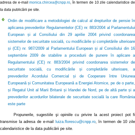
adresa de e-mail
monica.chircea@cnpp.ro
, în termen de 10 zile calendaristice d
la data publicării pe site.
Ordin de modificare a metodologiei de calcul al drepturilor de pensie în
aplicarea prevederilor Regulamentelor (CE) nr. 883/2004 al Parlamentului
European și al Consiliului din 29 aprilie 2004 privind coordonarea
sistemelor de securitate socială, cu modificările și completările ulterioare
și (CE) nr. 987/2009 al Parlamentului European și al Consiliului din 16
septembrie 2009 de stabilire a procedurii de punere în aplicare a
Regulamentului (CE) nr. 883/2004 privind coordonarea sistemelor de
securitate socială, cu modificările și completările ulterioare, a
prevederilor Acordului Comercial și de Cooperare între Uniunea
Europeană și Comunitatea Europeană a Energiei Atomice, pe de o parte,
și Regatul Unit al Marii Britanii și Irlandei de Nord, pe de altă parte și a
prevederilor acordurilor bilaterale de securitate socială la care România
este parte
Propunerile, sugestiile şi opiniile cu privire la acest proiect pot fi
transmise la adresa de e-mail
luiza.florescu@cnpp.ro
, în termen de 10 zile
calendaristice de la data publicării pe site.