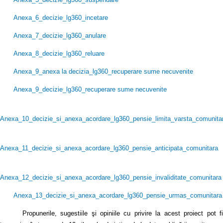
Anexa_6_decizie_lg360_incetare
Anexa_7_decizie_lg360_anulare
Anexa_8_decizie_lg360_reluare
Anexa_9_anexa la decizia_lg360_recuperare sume necuvenite
Anexa_9_decizie_lg360_recuperare sume necuvenite
Anexa_10_decizie_si_anexa_acordare_lg360_pensie_limita_varsta_comunita
Anexa_11_decizie_si_anexa_acordare_lg360_pensie_anticipata_comunitara
Anexa_12_decizie_si_anexa_acordare_lg360_pensie_invaliditate_comunitara
Anexa_13_decizie_si_anexa_acordare_lg360_pensie_urmas_comunitara
Propunerile, sugestiile şi opiniile cu privire la acest proiect pot fi