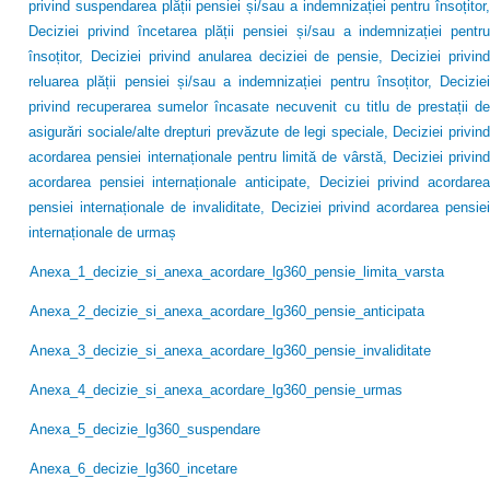
privind suspendarea plății pensiei și/sau a indemnizației pentru însoțitor,
Deciziei privind încetarea plății pensiei și/sau a indemnizației pentru
însoțitor, Deciziei privind anularea deciziei de pensie, Deciziei privind
reluarea plății pensiei și/sau a indemnizației pentru însoțitor, Deciziei
privind recuperarea sumelor încasate necuvenit cu titlu de prestații de
asigurări sociale/alte drepturi prevăzute de legi speciale, Deciziei privind
acordarea pensiei internaționale pentru limită de vârstă, Deciziei privind
acordarea pensiei internaționale anticipate, Deciziei privind acordarea
pensiei internaționale de invaliditate, Deciziei privind acordarea pensiei
internaționale de urmaș
Anexa_1_decizie_si_anexa_acordare_lg360_pensie_limita_varsta
Anexa_2_decizie_si_anexa_acordare_lg360_pensie_anticipata
Anexa_3_decizie_si_anexa_acordare_lg360_pensie_invaliditate
Anexa_4_decizie_si_anexa_acordare_lg360_pensie_urmas
Anexa_5_decizie_lg360_suspendare
Anexa_6_decizie_lg360_incetare