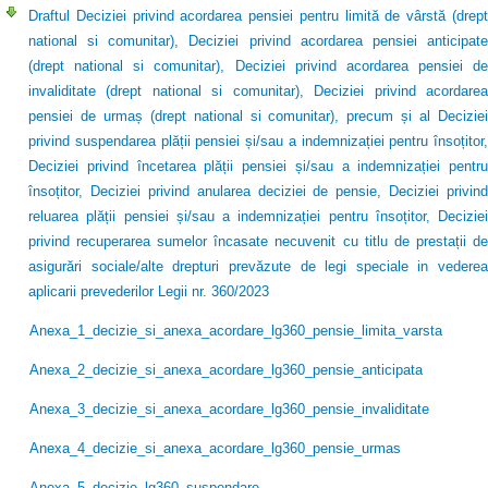
Draftul Deciziei privind acordarea pensiei pentru limită de vârstă (drept
national si comunitar), Deciziei privind acordarea pensiei anticipate
(drept national si comunitar), Deciziei privind acordarea pensiei de
invaliditate (drept national si comunitar), Deciziei privind acordarea
pensiei de urmaș (drept national si comunitar), precum și al Deciziei
privind suspendarea plății pensiei și/sau a indemnizației pentru însoțitor,
Deciziei privind încetarea plății pensiei și/sau a indemnizației pentru
însoțitor, Deciziei privind anularea deciziei de pensie, Deciziei privind
reluarea plății pensiei și/sau a indemnizației pentru însoțitor, Deciziei
privind recuperarea sumelor încasate necuvenit cu titlu de prestații de
asigurări sociale/alte drepturi prevăzute de legi speciale in vederea
aplicarii prevederilor Legii nr. 360/2023
Anexa_1_decizie_si_anexa_acordare_lg360_pensie_limita_varsta
Anexa_2_decizie_si_anexa_acordare_lg360_pensie_anticipata
Anexa_3_decizie_si_anexa_acordare_lg360_pensie_invaliditate
Anexa_4_decizie_si_anexa_acordare_lg360_pensie_urmas
Anexa_5_decizie_lg360_suspendare