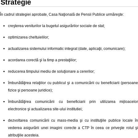
Strategie
În cadrul strategiei aprobate, Casa Naţională de Pensii Publice urmăreşte:
creşterea veniturilor la bugetul asigurărilor sociale de stat;
optimizarea cheltuielilor;
actualizarea sistemului informatic integrat (date, aplicaţii, comunicare);
acordarea corectă şi la timp a prestaţiilor;
reducerea timpului mediu de soluţionare a cererilor;
îmbunătăţirea relaţiilor cu publicul şi a comunicării cu beneficiarii (persoane
fizice şi persoane juridice);
îmbunătăţirea comunicării cu beneficiarii prin utilizarea mijloacelor
electronice şi actualizarea site-ului institutiei;
dezvoltarea comunicării cu mass-media şi cu instituţiile publice locale în
vederea asigurării unei imagini corecte a CTP în ceea ce priveşte rolul şi
atribuţiile acesteia.