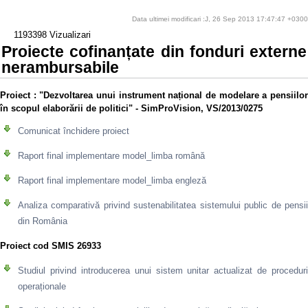
Data ultimei modificari :J, 26 Sep 2013 17:47:47 +0300
1193398 Vizualizari
Proiecte cofinanțate din fonduri externe
nerambursabile
Proiect
: "Dezvoltarea unui instrument național de modelare a pensiilo
în scopul elaborării de politici" - SimProVision, VS/2013/0275
Comunicat închidere proiect
Raport final implementare model_limba română
Raport final implementare model_limba engleză
Analiza comparativă privind sustenabilitatea sistemului public de pensii
din România
Proiect cod SMIS 26933
Studiul privind introducerea unui sistem unitar actualizat de proceduri
operaționale