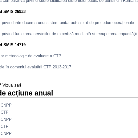
a comparativă privind sustenabilitatea sistemului public de pensii din Români
od SMIS 26933
l privind introducerea unui sistem unitar actualizat de proceduri operaționale
l privind furnizarea serviciilor de expertiză medicală și recuperarea capaci
od SMIS 14719
ar metodologic de evaluare a CTP
gie în domeniul evaluării CTP 2013-2017
 Vizualizari
de acțiune anual
- CNPP
- CTP
- CNPP
- CTP
- CNPP