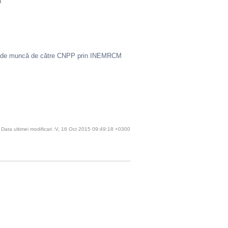
a
tății de muncă de către CNPP prin INEMRCM
Data ultimei modificari :V, 16 Oct 2015 09:49:18 +0300