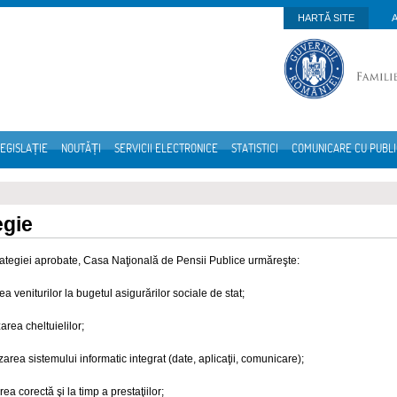
HARTĂ SITE
EGISLAȚIE
NOUTĂȚI
SERVICII ELECTRONICE
STATISTICI
COMUNICARE CU PUBL
egie
trategiei aprobate, Casa Naţională de Pensii Publice urmăreşte:
ea veniturilor la bugetul asigurărilor sociale de stat;
area cheltuielilor;
zarea sistemului informatic integrat (date, aplicaţii, comunicare);
ea corectă şi la timp a prestaţiilor;