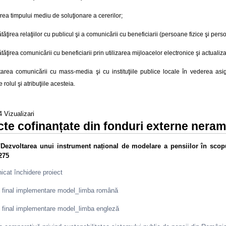
ea timpului mediu de soluţionare a cererilor;
ăţirea relaţiilor cu publicul şi a comunicării cu beneficiarii (persoane fizice şi pers
ăţirea comunicării cu beneficiarii prin utilizarea mijloacelor electronice şi actualizare
tarea comunicării cu mass-media şi cu instituţiile publice locale în vederea as
e rolul şi atribuţiile acesteia.
 Vizualizari
cte cofinanțate din fonduri externe nera
"Dezvoltarea unui instrument național de modelare a pensiilor în scopu
275
cat închidere proiect
 final implementare model_limba română
 final implementare model_limba engleză