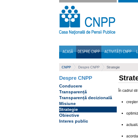
Sari la continut
ACASĂ
DESPRE CNPP
ACTIVITĂȚI CNPP
L
Navigare
CNPP
Despre CNPP
Strategie
Strat
Despre CNPP
Conducere
În cadrul s
Transparență
Transparență decizională
creşter
Misiune
Strategie
optimiz
Obiective
Interes public
actuali
acordar