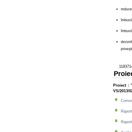
reducer
îmbunăt
îmbunăt
dezvol
priveşt
1193714
Proie
Proiect
: 
VS/2013/0
Comuni
Raport
Raport