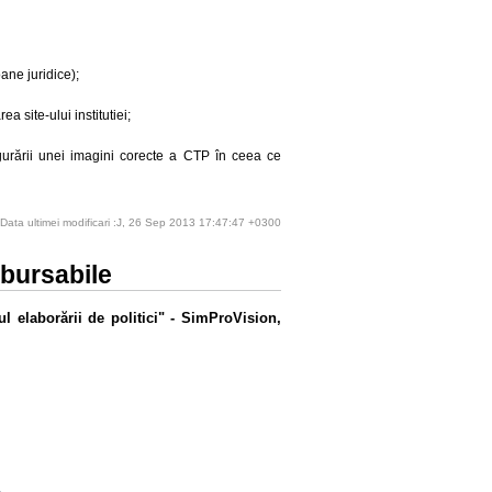
oane juridice);
a site-ului institutiei;
igurării unei imagini corecte a CTP în ceea ce
Data ultimei modificari :J, 26 Sep 2013 17:47:47 +0300
mbursabile
l elaborării de politici" - SimProVision,