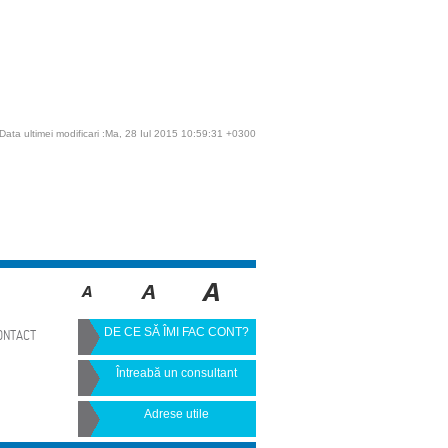
Data ultimei modificari :Ma, 28 Iul 2015 10:59:31 +0300
DE CE SĂ ÎMI FAC CONT?
ONTACT
Întreabă un consultant
Adrese utile