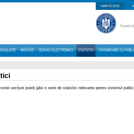
HARTĂ SITE
EGISLAȚIE
NOUTĂȚI
SERVICII ELECTRONICE
STATISTICI
COMUNICARE CU PUBL
tici
cestei secțiuni puteți găsi o serie de statistici relevante pentru sistemul publ