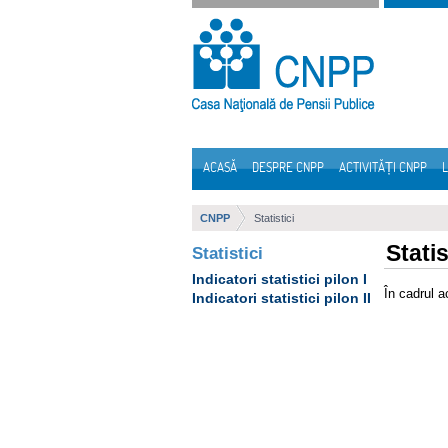
Sari la continut
ACASĂ
DESPRE CNPP
ACTIVITĂȚI CNPP
L
Navigare
CNPP
Statistici
Statis
Statistici
Indicatori statistici pilon I
În cadrul a
Indicatori statistici pilon II