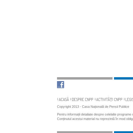
Navigare
ACASĂ
DESPRE CNPP
ACTIVITĂȚI CNPP
LEGI
Copyright 2013 - Casa Națională de Pensii Publice
Pentru informații detaliate despre celelalte programe
Conținutul acestui material nu reprezintă în mod obli