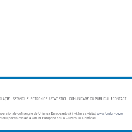
SLAȚIE
SERVICII ELECTRONICE
STATISTICI
COMUNICARE CU PUBLICUL
CONTACT
 operaționale cofinanțate de Uniunea Europeană vă invităm sa vizitați
www.fonduri-ue.ro
gatoriu poziția oficială a Uniunii Europene sau a Guvernului României