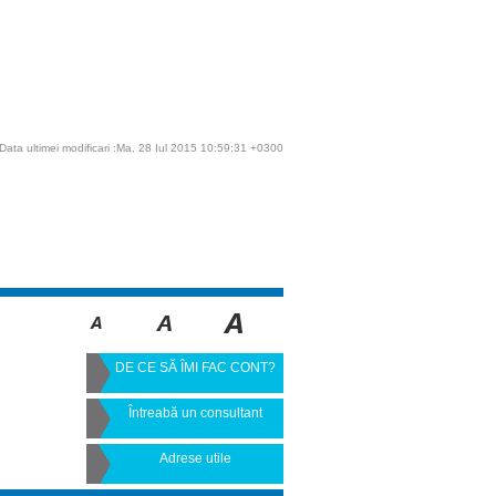
Data ultimei modificari :Ma, 28 Iul 2015 10:59:31 +0300
DE CE SĂ ÎMI FAC CONT?
Întreabă un consultant
Adrese utile