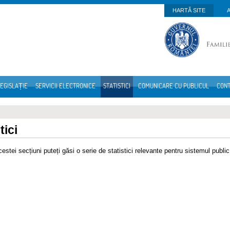
HARTĂ SITE
EGISLAȚIE
SERVICII ELECTRONICE
STATISTICI
COMUNICARE CU PUBLICUL
CON
tici
cestei secțiuni puteți găsi o serie de statistici relevante pentru sistemul publ