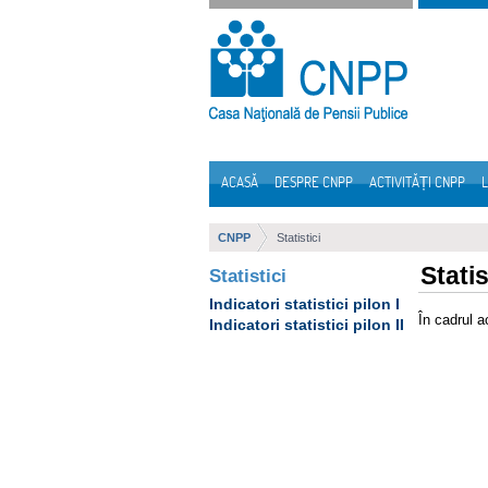
Sari la continut
ACASĂ
DESPRE CNPP
ACTIVITĂȚI CNPP
L
Navigare
CNPP
Statistici
Statis
Statistici
Indicatori statistici pilon I
În cadrul a
Indicatori statistici pilon II