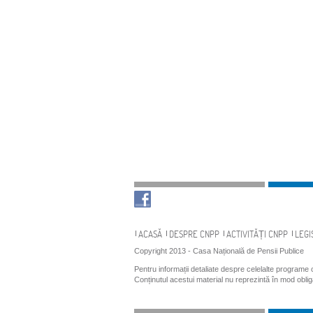
Navigare
ACASĂ
DESPRE CNPP
ACTIVITĂȚI CNPP
LEGI
Copyright 2013 - Casa Națională de Pensii Publice
Pentru informații detaliate despre celelalte programe
Conținutul acestui material nu reprezintă în mod obli