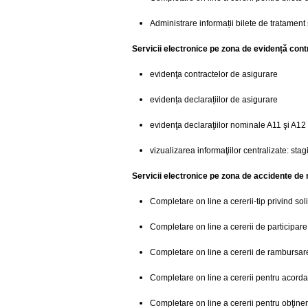
Administrare informații bilete de tratament
Servicii electronice pe zona de evidență contr
evidenţa contractelor de asigurare
evidența declarațiilor de asigurare
evidenţa declaraţiilor nominale A11 şi A12
vizualizarea informaţiilor centralizate: stagi
Servicii electronice pe zona de accidente de 
Completare on line a cererii-tip privind so
Completare on line a cererii de participare
Completare on line a cererii de rambursare 
Completare on line a cererii pentru acord
Completare on line a cererii pentru obţiner