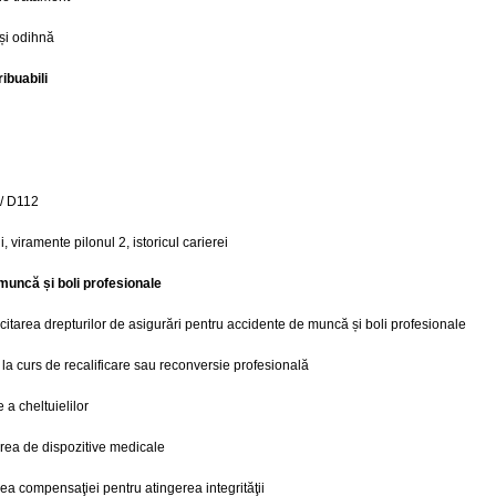
 și odihnă
ibuabili
 / D112
i, viramente pilonul 2, istoricul carierei
muncă și boli profesionale
licitarea drepturilor de asigurări pentru accidente de muncă și boli profesionale
 la curs de recalificare sau reconversie profesională
a cheltuielilor
area de dispozitive medicale
ea compensaţiei pentru atingerea integrităţii