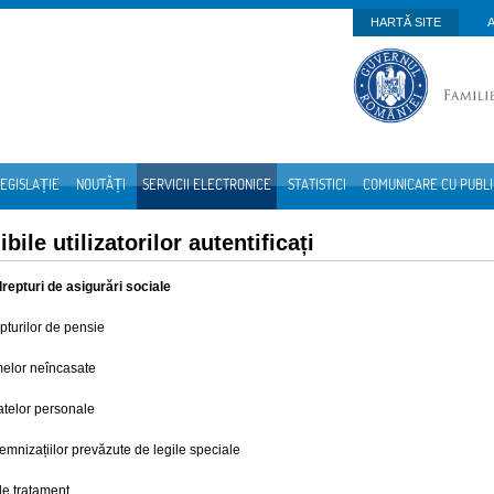
HARTĂ SITE
EGISLAȚIE
NOUTĂȚI
SERVICII ELECTRONICE
STATISTICI
COMUNICARE CU PUBL
bile utilizatorilor autentificați
drepturi de asigurări sociale
turilor de pensie
melor neîncasate
atelor personale
mnizațiilor prevăzute de legile speciale
de tratament