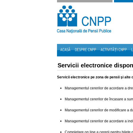
Sari la continut
ACASĂ
DESPRE CNPP
ACTIVITĂȚI CNPP
L
Navigare
Servicii electronice disponi
Servicii electronice pe zona de pensii şi alte 
Managementul cererilor de acordare a drep
Managementul cererilor de încasare a su
Managementul cererilor de modificare a d
Managementul cererilor de acordare a inde
Completare on line a cererii pentru bilete 