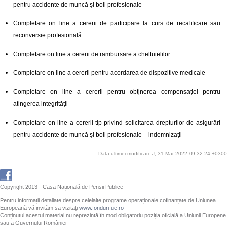
pentru accidente de muncă și boli profesionale
Completare on line a cererii de participare la curs de recalificare sau
reconversie profesională
Completare on line a cererii de rambursare a cheltuielilor
Completare on line a cererii pentru acordarea de dispozitive medicale
Completare on line a cererii pentru obţinerea compensaţiei pentru
atingerea integrităţii
Completare on line a cererii-tip privind solicitarea drepturilor de asigurări
pentru accidente de muncă și boli profesionale – indemnizaţii
Data ultimei modificari :J, 31 Mar 2022 09:32:24 +0300
Copyright 2013 - Casa Națională de Pensii Publice
Pentru informații detaliate despre celelalte programe operaționale cofinanțate de Uniunea
Europeană vă invităm sa vizitați
www.fonduri-ue.ro
Conținutul acestui material nu reprezintă în mod obligatoriu poziția oficială a Uniunii Europene
sau a Guvernului României