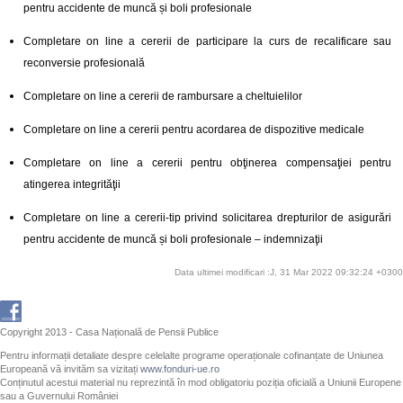
pentru accidente de muncă și boli profesionale
Completare on line a cererii de participare la curs de recalificare sau
reconversie profesională
Completare on line a cererii de rambursare a cheltuielilor
Completare on line a cererii pentru acordarea de dispozitive medicale
Completare on line a cererii pentru obţinerea compensaţiei pentru
atingerea integrităţii
Completare on line a cererii-tip privind solicitarea drepturilor de asigurări
pentru accidente de muncă și boli profesionale – indemnizaţii
Data ultimei modificari :J, 31 Mar 2022 09:32:24 +0300
Copyright 2013 - Casa Națională de Pensii Publice
Pentru informații detaliate despre celelalte programe operaționale cofinanțate de Uniunea
Europeană vă invităm sa vizitați
www.fonduri-ue.ro
Conținutul acestui material nu reprezintă în mod obligatoriu poziția oficială a Uniunii Europene
sau a Guvernului României