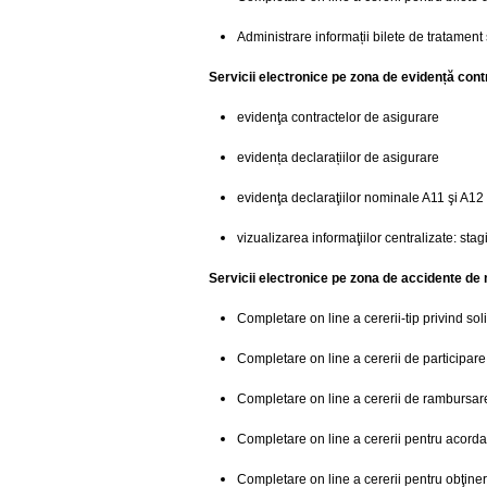
Administrare informații bilete de tratament
Servicii electronice pe zona de evidență contr
evidenţa contractelor de asigurare
evidența declarațiilor de asigurare
evidenţa declaraţiilor nominale A11 şi A12
vizualizarea informaţiilor centralizate: stagi
Servicii electronice pe zona de accidente de 
Completare on line a cererii-tip privind so
Completare on line a cererii de participare
Completare on line a cererii de rambursare 
Completare on line a cererii pentru acord
Completare on line a cererii pentru obţiner