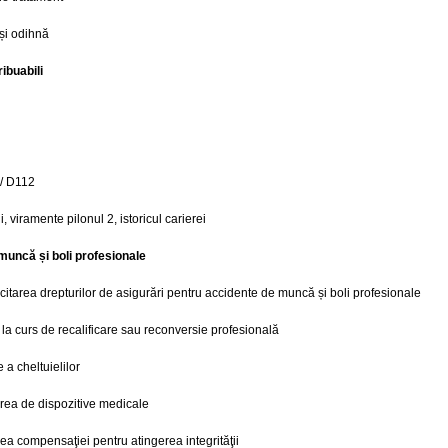
 și odihnă
ibuabili
 / D112
i, viramente pilonul 2, istoricul carierei
muncă și boli profesionale
licitarea drepturilor de asigurări pentru accidente de muncă și boli profesionale
 la curs de recalificare sau reconversie profesională
a cheltuielilor
area de dispozitive medicale
ea compensaţiei pentru atingerea integrităţii