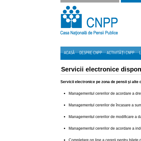
Sari la continut
ACASĂ
DESPRE CNPP
ACTIVITĂȚI CNPP
L
Navigare
Servicii electronice disponi
Servicii electronice pe zona de pensii şi alte 
Managementul cererilor de acordare a drep
Managementul cererilor de încasare a su
Managementul cererilor de modificare a d
Managementul cererilor de acordare a inde
Completare on line a cererii pentru bilete 