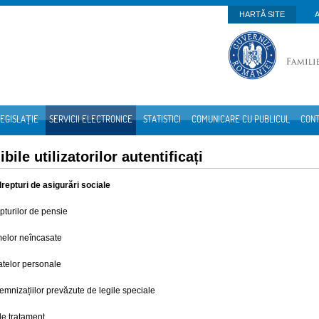
HARTĂ SITE
EGISLAȚIE
SERVICII ELECTRONICE
STATISTICI
COMUNICARE CU PUBLICUL
CON
bile utilizatorilor autentificați
drepturi de asigurări sociale
turilor de pensie
melor neîncasate
atelor personale
mnizațiilor prevăzute de legile speciale
de tratament