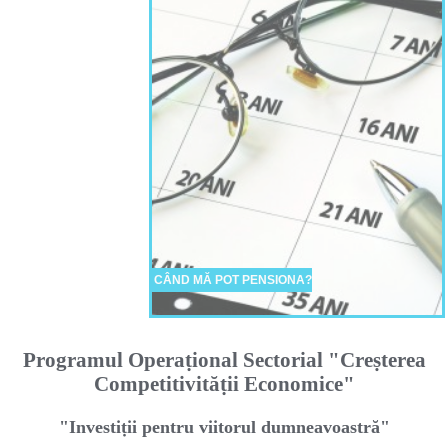
CÂND MĂ POT PENSIONA?
Programul Operaṭional Sectorial "Creṣterea
Competitivităṭii Economice"
"Investiṭii pentru viitorul dumneavoastră"