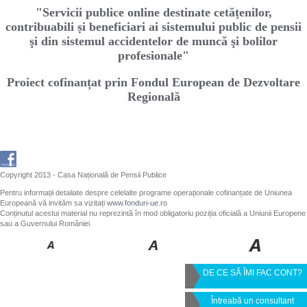
"Servicii publice online destinate cetăṭenilor,
contribuabili ṣi beneficiari ai sistemului public de pensii
şi din sistemul accidentelor de muncă şi bolilor
profesionale"
Proiect cofinanțat prin Fondul European de Dezvoltare
Regională
Copyright 2013 - Casa Națională de Pensii Publice
Pentru informații detaliate despre celelalte programe operaționale cofinanțate de Uniunea
Europeană vă invităm sa vizitați
www.fonduri-ue.ro
Conținutul acestui material nu reprezintă în mod obligatoriu poziția oficială a Uniunii Europene
sau a Guvernului României
DE CE SĂ ÎMI FAC CONT?
Întreabă un consultant