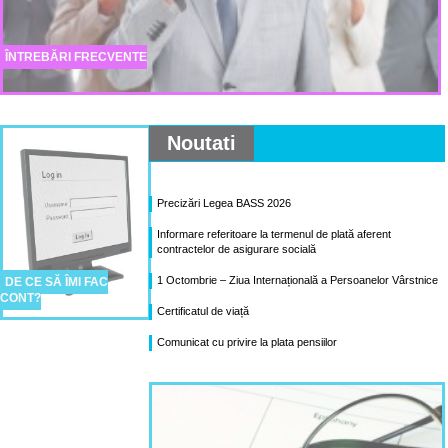
ÎNTREBĂRI FRECVENTE
Noutati
Precizări Legea BASS 2026
Informare referitoare la termenul de plată aferent
contractelor de asigurare socială
1 Octombrie – Ziua Internațională a Persoanelor Vârstnice
DE CE SĂ ÎMI FAC
CONT?
Certificatul de viață
Comunicat cu privire la plata pensiilor