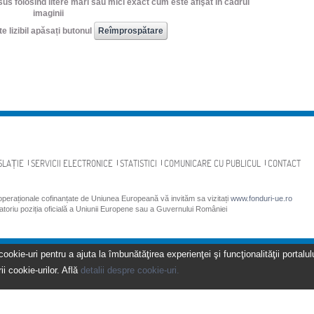
us folosind litere mari sau mici exact cum este afişat în cadrul
imaginii
e lizibil apăsați butonul
SLAȚIE
SERVICII ELECTRONICE
STATISTICI
COMUNICARE CU PUBLICUL
CONTACT
 operaționale cofinanțate de Uniunea Europeană vă invităm sa vizitați
www.fonduri-ue.ro
gatoriu poziția oficială a Uniunii Europene sau a Guvernului României
kie-uri pentru a ajuta la îmbunătăţirea experienţei şi funcţionalităţii portalulu
ii cookie-urilor. Află
detalii despre cookie-uri.