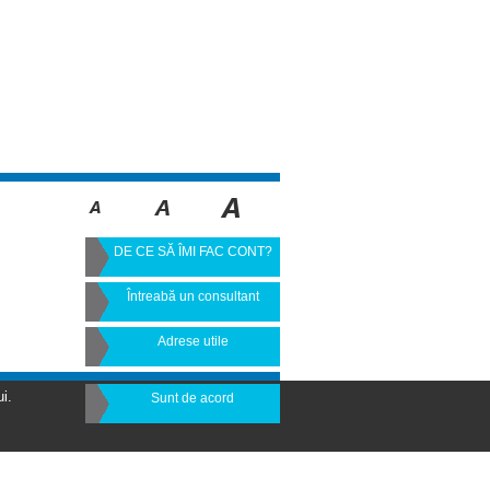
DE CE SĂ ÎMI FAC CONT?
Întreabă un consultant
Adrese utile
i.
Sunt de acord