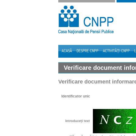
Sari la continut
ACASĂ
DESPRE CNPP
ACTIVITĂȚI CNPP
L
Navigare
Verificare document inf
Verificare document informar
Identificator unic
Introduceți text