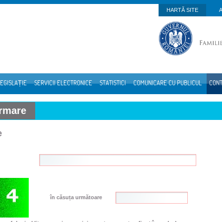
HARTĂ SITE
EGISLAȚIE
SERVICII ELECTRONICE
STATISTICI
COMUNICARE CU PUBLICUL
CON
ormare
e
în căsuța următoare