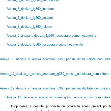
Anexa_6_decizie_lg360_incetare
Anexa_7_decizie_lg360_anulare
Anexa_8_decizie_lg360_reluare
Anexa_9_anexa la decizia_lg360_recuperare sume necuvenite
Anexa_9_decizie_lg360_recuperare sume necuvenite
Anexa_10_decizie_si_anexa_acordare_lg360_pensie_limita_varsta_comunita
Anexa_11_decizie_si_anexa_acordare_lg360_pensie_anticipata_comunitara
Anexa_12_decizie_si_anexa_acordare_lg360_pensie_invaliditate_comunitara
Anexa_13_decizie_si_anexa_acordare_lg360_pensie_urmas_comunitara
Propunerile, sugestiile şi opiniile cu privire la acest proiect pot fi