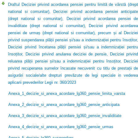
Draftul Deciziei privind acordarea pensiei pentru limită de vârstă (drept
national si comunitar), Deciziei privind acordarea pensiei anticipate
(drept national si comunitar), Deciziei privind acordarea pensiei de
invaliditate (drept national si comunitar), Deciziei privind acordarea
pensiei de urmaș (drept national si comunitar), precum și al Deciziei
privind suspendarea plății pensiei și/sau a indemnizației pentru însoțitor,
Deciziei privind încetarea plății pensiei și/sau a indemnizației pentru
însoțitor, Deciziei privind anularea deciziei de pensie, Deciziei privind
reluarea plății pensiei și/sau a indemnizației pentru însoțitor, Deciziei
privind recuperarea sumelor încasate necuvenit cu titlu de prestații de
asigurări sociale/alte drepturi prevăzute de legi speciale in vederea
aplicarii prevederilor Legii nr. 360/2023
Anexa_1_decizie_si_anexa_acordare_lg360_pensie_limita_varsta
Anexa_2_decizie_si_anexa_acordare_lg360_pensie_anticipata
Anexa_3_decizie_si_anexa_acordare_lg360_pensie_invaliditate
Anexa_4_decizie_si_anexa_acordare_lg360_pensie_urmas
Anexa_5_decizie_lg360_suspendare