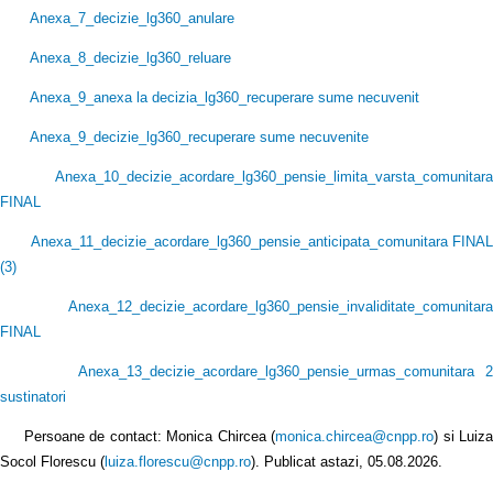
Anexa_7_decizie_lg360_anulare
Anexa_8_decizie_lg360_reluare
Anexa_9_anexa la decizia_lg360_recuperare sume necuvenit
Anexa_9_decizie_lg360_recuperare sume necuvenite
Anexa_10_decizie_acordare_lg360_pensie_limita_varsta_comunitara
FINAL
Anexa_11_decizie_acordare_lg360_pensie_anticipata_comunitara FINAL
(3
)
Anexa_12_decizie_acordare_lg360_pensie_invaliditate_comunitara
FINAL
Anexa_13_decizie_acordare_lg360_pensie_urmas_comunitara 2
sustinatori
Persoane de contact: Monica Chircea (
monica.chircea@cnpp.ro
) si Luiz
Socol Florescu (
luiza.florescu@cnpp.ro
). Publicat astazi, 05.08.2026.