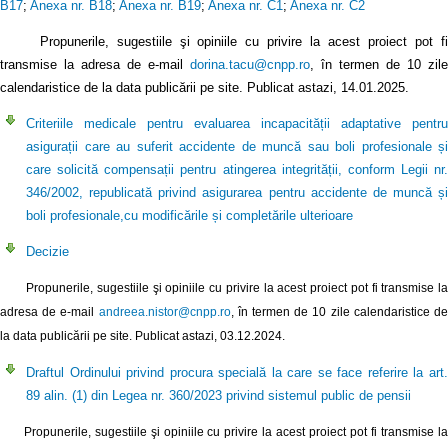
B17
;
Anexa nr. B18
;
Anexa nr. B19
;
Anexa nr. C1
;
Anexa nr. C2
Propunerile, sugestiile şi opiniile cu privire la acest proiect pot fi
transmise la adresa de e-mail
dorina.tacu@cnpp.ro
, în termen de 10 zile
calendaristice de la data publicării pe site. Publicat astazi, 14.01.2025.
Criteriile medicale pentru evaluarea incapacității adaptative pentru
asigurații care au suferit accidente de muncă sau boli profesionale și
care solicită compensații pentru atingerea integrității, conform Legii nr.
346/2002, republicată privind asigurarea pentru accidente de muncă și
boli profesionale,cu modificările și completările ulterioare
Decizie
Propunerile, sugestiile şi opiniile cu privire la acest proiect pot fi transmise la
adresa de e-mail
andreea.nistor@cnpp.ro
, în termen de 10 zile calendaristice d
la data publicării pe site. Publicat astazi, 03.12.2024.
Draftul Ordinului privind procura specială la care se face referire la art.
89 alin. (1) din Legea nr. 360/2023 privind sistemul public de pensii
Propunerile, sugestiile şi opiniile cu privire la acest proiect pot fi transmise la