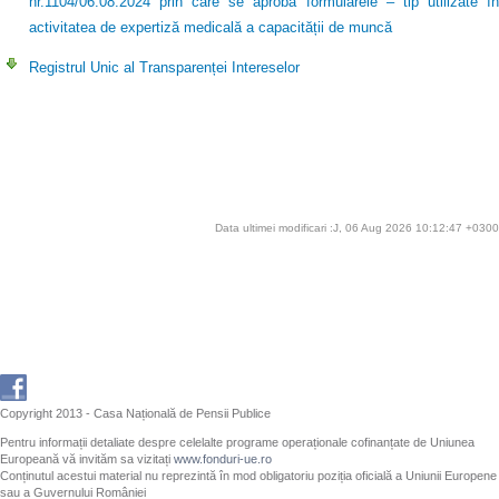
nr.1104/06.08.2024 prin care se aprobă formularele – tip utilizate în
activitatea de expertiză medicală a capacității de muncă
Registrul Unic al Transparenței Intereselor
Data ultimei modificari :J, 06 Aug 2026 10:12:47 +0300
Copyright 2013 - Casa Națională de Pensii Publice
Pentru informații detaliate despre celelalte programe operaționale cofinanțate de Uniunea
Europeană vă invităm sa vizitați
www.fonduri-ue.ro
Conținutul acestui material nu reprezintă în mod obligatoriu poziția oficială a Uniunii Europene
sau a Guvernului României