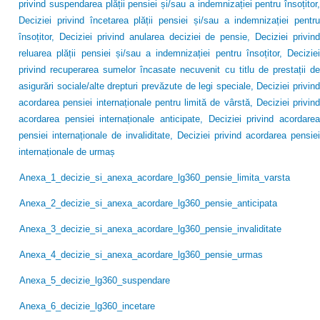
privind suspendarea plății pensiei și/sau a indemnizației pentru însoțitor,
Deciziei privind încetarea plății pensiei și/sau a indemnizației pentru
însoțitor, Deciziei privind anularea deciziei de pensie, Deciziei privind
reluarea plății pensiei și/sau a indemnizației pentru însoțitor, Deciziei
privind recuperarea sumelor încasate necuvenit cu titlu de prestații de
asigurări sociale/alte drepturi prevăzute de legi speciale, Deciziei privind
acordarea pensiei internaționale pentru limită de vârstă, Deciziei privind
acordarea pensiei internaționale anticipate, Deciziei privind acordarea
pensiei internaționale de invaliditate, Deciziei privind acordarea pensiei
internaționale de urmaș
Anexa_1_decizie_si_anexa_acordare_lg360_pensie_limita_varsta
Anexa_2_decizie_si_anexa_acordare_lg360_pensie_anticipata
Anexa_3_decizie_si_anexa_acordare_lg360_pensie_invaliditate
Anexa_4_decizie_si_anexa_acordare_lg360_pensie_urmas
Anexa_5_decizie_lg360_suspendare
Anexa_6_decizie_lg360_incetare