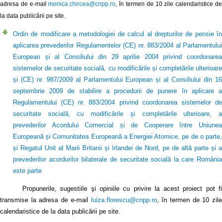
adresa de e-mail
monica.chircea@cnpp.ro
, în termen de 10 zile calendaristice d
la data publicării pe site.
Ordin de modificare a metodologiei de calcul al drepturilor de pensie în
aplicarea prevederilor Regulamentelor (CE) nr. 883/2004 al Parlamentului
European și al Consiliului din 29 aprilie 2004 privind coordonarea
sistemelor de securitate socială, cu modificările și completările ulterioare
și (CE) nr. 987/2009 al Parlamentului European și al Consiliului din 16
septembrie 2009 de stabilire a procedurii de punere în aplicare a
Regulamentului (CE) nr. 883/2004 privind coordonarea sistemelor de
securitate socială, cu modificările și completările ulterioare, a
prevederilor Acordului Comercial și de Cooperare între Uniunea
Europeană și Comunitatea Europeană a Energiei Atomice, pe de o parte,
și Regatul Unit al Marii Britanii și Irlandei de Nord, pe de altă parte și a
prevederilor acordurilor bilaterale de securitate socială la care România
este parte
Propunerile, sugestiile şi opiniile cu privire la acest proiect pot fi
transmise la adresa de e-mail
luiza.florescu@cnpp.ro
, în termen de 10 zile
calendaristice de la data publicării pe site.