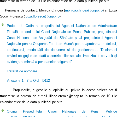
transmise în termen de 10 zile calendaristice de la data publicării pe site.
Persoane de contact: Monica Chircea (
monica.chircea@cnpp.ro
) si Luiz
Socol Florescu (
luiza.florescu@cnpp.ro
).
Proiect de Ordin al președintelui Agenției Naționale de Administrare
Fiscală, președintelui Casei Naționale de Pensii Publice, președintelui
Casei Naționale de Asigurări de Sănătate și al președintelui Agenției
Naționale pentru Ocuparea Forței de Muncă pentru aprobarea modelului,
conținutului, modalității de depunere și de gestionare a "Declarației
privind obligațiile de plată a contribuțiilor sociale, impozitului pe venit și
evidența nominală a persoanelor asigurate"
Referat de aprobare
Anexe nr 1 - 7 la Ordin D112
Propunerile, sugestiile şi opiniile cu privire la acest proiect pot fi
transmise la adresa de e-mail liliana.eremia@cnpp.ro în termen de 10 zile
calendaristice de la data publicării pe site.
Ordinul Președintelui Casei Naționale de Pensii Publice