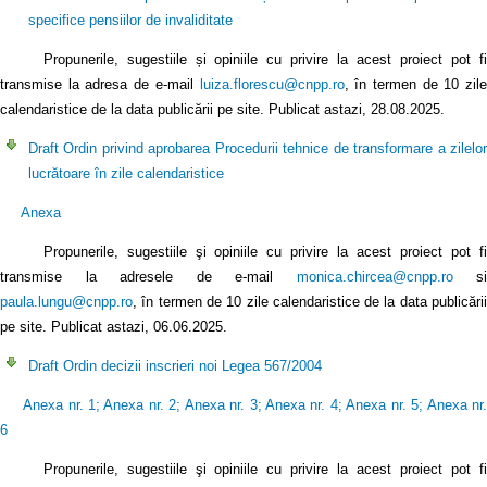
specifice pensiilor de invaliditate
Propunerile, sugestiile și opiniile cu privire la acest proiect pot fi
transmise la adresa de e-mail
luiza.florescu@cnpp.ro
, în termen de 10 zile
calendaristice de la data publicării pe site. Publicat astazi, 28.08.2025.
Draft Ordin privind aprobarea Procedurii tehnice de transformare a zilelor
lucrătoare în zile calendaristice
Anexa
Propunerile, sugestiile şi opiniile cu privire la acest proiect pot fi
transmise la adresele de e-mail
monica.chircea@cnpp.ro
si
paula.lungu@cnpp.ro
, în termen de 10 zile calendaristice de la data publicării
pe site. Publicat astazi, 06.06.2025.
Draft Ordin decizii inscrieri noi Legea 567/2004
Anexa nr. 1
;
Anexa nr. 2
;
Anexa nr. 3
;
Anexa nr. 4
;
Anexa nr. 5
;
Anexa nr
6
Propunerile, sugestiile şi opiniile cu privire la acest proiect pot fi