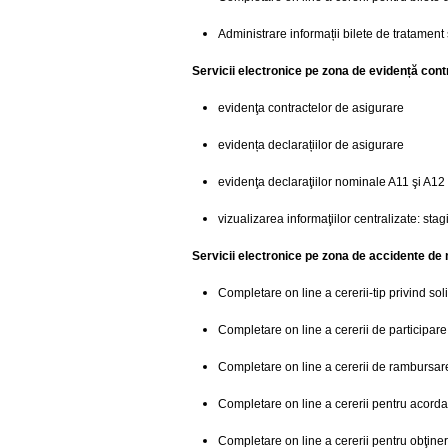
Administrare informații bilete de tratament
Servicii electronice pe zona de evidență contr
evidenţa contractelor de asigurare
evidența declarațiilor de asigurare
evidenţa declaraţiilor nominale A11 şi A12
vizualizarea informaţiilor centralizate: stagi
Servicii electronice pe zona de accidente de 
Completare on line a cererii-tip privind so
Completare on line a cererii de participare
Completare on line a cererii de rambursare 
Completare on line a cererii pentru acord
Completare on line a cererii pentru obţiner