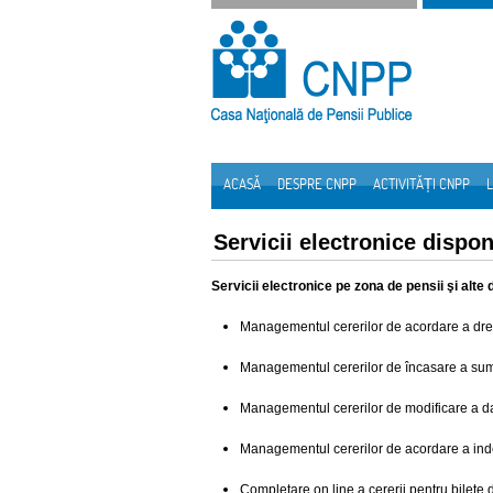
Sari la continut
ACASĂ
DESPRE CNPP
ACTIVITĂȚI CNPP
L
Navigare
Servicii electronice disponi
Servicii electronice pe zona de pensii şi alte 
Managementul cererilor de acordare a drep
Managementul cererilor de încasare a su
Managementul cererilor de modificare a d
Managementul cererilor de acordare a inde
Completare on line a cererii pentru bilete 