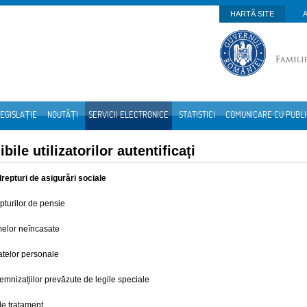
HARTĂ SITE
EGISLAȚIE
NOUTĂȚI
SERVICII ELECTRONICE
STATISTICI
COMUNICARE CU PUBL
bile utilizatorilor autentificați
drepturi de asigurări sociale
turilor de pensie
melor neîncasate
atelor personale
mnizațiilor prevăzute de legile speciale
de tratament