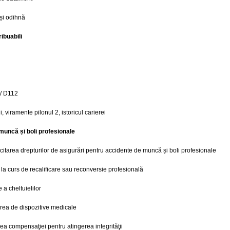
 și odihnă
ibuabili
 / D112
i, viramente pilonul 2, istoricul carierei
muncă și boli profesionale
licitarea drepturilor de asigurări pentru accidente de muncă și boli profesionale
 la curs de recalificare sau reconversie profesională
a cheltuielilor
area de dispozitive medicale
ea compensaţiei pentru atingerea integrităţii