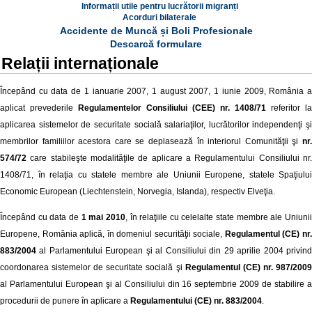
Informații utile pentru lucrătorii migranți
Acorduri bilaterale
Accidente de Muncă și Boli Profesionale
Descarcă formulare
Relații internaționale
Începând cu data de 1 ianuarie 2007, 1 august 2007, 1 iunie 2009, România a
aplicat prevederile
Regulamentelor Consiliului (CEE) nr. 1408/71
referitor la
aplicarea sistemelor de securitate socială salariaţilor, lucrătorilor independenţi şi
membrilor familiilor acestora care se deplasează în interiorul Comunităţii şi
nr.
574/72
care stabileşte modalităţile de aplicare a Regulamentului Consiliului nr.
1408/71, în relaţia cu statele membre ale Uniunii Europene, statele Spaţiului
Economic European (Liechtenstein, Norvegia, Islanda), respectiv Elveţia.
Începând cu data de
1 mai 2010
, în relaţiile cu celelalte state membre ale Uniuni
Europene, România aplică, în domeniul securităţii sociale,
Regulamentul (CE) nr
883/2004
al Parlamentului European şi al Consiliului din 29 aprilie 2004 privind
coordonarea sistemelor de securitate socială şi
Regulamentul (CE) nr. 987/200
al Parlamentului European şi al Consiliului din 16 septembrie 2009 de stabilire a
procedurii de punere în aplicare a
Regulamentului (CE) nr. 883/2004
.