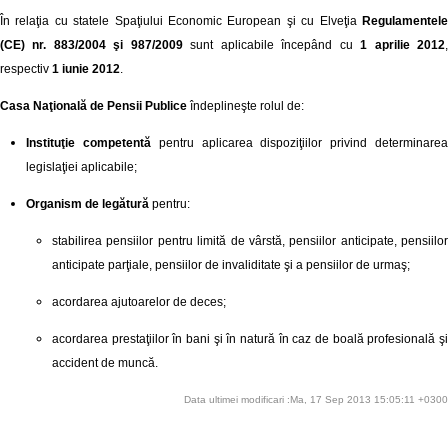
În relaţia cu statele Spaţiului Economic European şi cu Elveţia
Regulamentel
(CE) nr. 883/2004 şi 987/2009
sunt aplicabile începând cu
1 aprilie 2012
respectiv
1 iunie 2012
.
Casa Naţională de Pensii Publice
îndeplineşte rolul de:
Instituţie competentă
pentru aplicarea dispoziţiilor privind determinare
legislaţiei aplicabile;
Organism de legătură
pentru:
stabilirea pensiilor pentru limită de vârstă, pensiilor anticipate, pensiilor
anticipate parţiale, pensiilor de invaliditate şi a pensiilor de urmaş;
acordarea ajutoarelor de deces;
acordarea prestaţiilor în bani şi în natură în caz de boală profesională şi
accident de muncă.
Data ultimei modificari :Ma, 17 Sep 2013 15:05:11 +0300