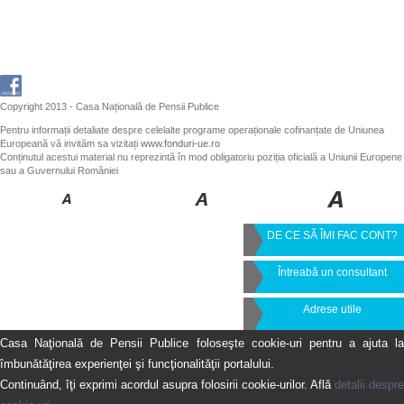
Copyright 2013 - Casa Națională de Pensii Publice
Pentru informații detaliate despre celelalte programe operaționale cofinanțate de Uniunea
Europeană vă invităm sa vizitați
www.fonduri-ue.ro
Conținutul acestui material nu reprezintă în mod obligatoriu poziția oficială a Uniunii Europene
sau a Guvernului României
DE CE SĂ ÎMI FAC CONT?
Întreabă un consultant
Adrese utile
Casa Naţională de Pensii Publice foloseşte cookie-uri pentru a ajuta la
îmbunătăţirea experienţei şi funcţionalităţii portalului.
Continuând, îţi exprimi acordul asupra folosirii cookie-urilor. Află
detalii despre