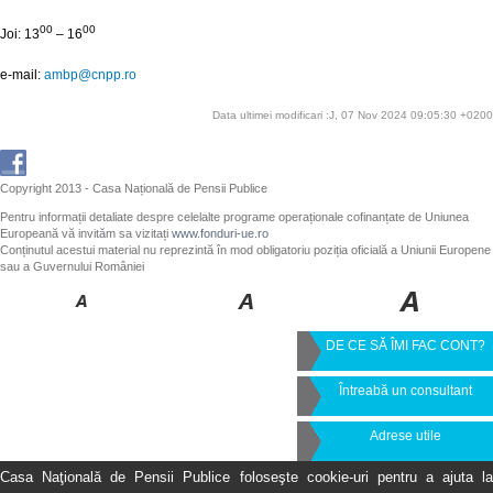
00
00
Joi: 13
– 16
e-mail:
ambp@cnpp.ro
Data ultimei modificari :J, 07 Nov 2024 09:05:30 +0200
Copyright 2013 - Casa Națională de Pensii Publice
Pentru informații detaliate despre celelalte programe operaționale cofinanțate de Uniunea
Europeană vă invităm sa vizitați
www.fonduri-ue.ro
Conținutul acestui material nu reprezintă în mod obligatoriu poziția oficială a Uniunii Europene
sau a Guvernului României
DE CE SĂ ÎMI FAC CONT?
Întreabă un consultant
Adrese utile
Casa Naţională de Pensii Publice foloseşte cookie-uri pentru a ajuta la