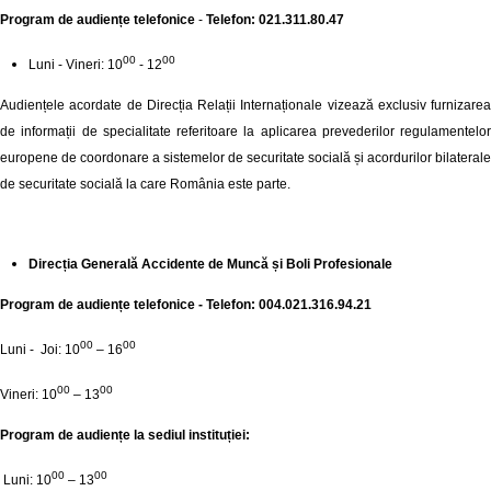
Program de audiențe telefonice
-
Telefon: 021.311.80.47
00
00
Luni - Vineri: 10
- 12
Audiențele acordate de Direcția Relații Internaționale vizează exclusiv furnizarea
de informații de specialitate referitoare la aplicarea prevederilor regulamentelor
europene de coordonare a sistemelor de securitate socială și acordurilor bilaterale
de securitate socială la care România este parte.
Direcția Generală Accidente de Muncă și Boli Profesionale
Program de audiențe telefonice - Telefon: 004.021.316.94.21
00
00
Luni - Joi: 10
– 16
00
00
Vineri: 10
– 13
Program de audiențe la sediul instituției:
00
00
Luni: 10
– 13