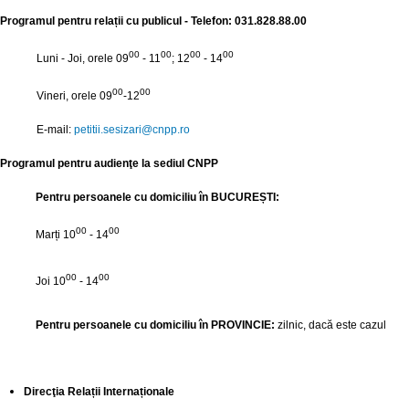
Programul pentru relații cu publicul - Telefon: 031.828.88.00
00
00
00
00
Luni - Joi, orele 09
- 11
; 12
- 14
00
00
Vineri, orele 09
-12
E-mail:
petitii.sesizari@
cnpp.ro
Programul pentru audienţe la sediul CNPP
Pentru persoanele cu domiciliu în BUCUREȘTI:
00
00
Marți
10
- 14
00
00
Joi 10
- 14
Pentru persoanele cu domiciliu în PROVINCIE:
zilnic, dacă este cazul
Direcţia Relații Internaționale