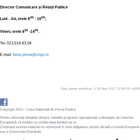
Director Comunicare și Relații Publice
30
00
Luni - Joi, orele 8
- 16
;
30
00
Vineri, orele 8
-14
.
Tel: 021/316.83.08
E-mail:
birou.presa@cnpp.ro
Data ultimei modificari :J, 02 Mar 2017 13:39:53 +0200
Copyright 2013 - Casa Națională de Pensii Publice
Pentru informații detaliate despre celelalte programe operaționale cofinanțate de Uniunea
Europeană vă invităm sa vizitați
www.fonduri-ue.ro
Conținutul acestui material nu reprezintă în mod obligatoriu poziția oficială a Uniunii Europene
sau a Guvernului României