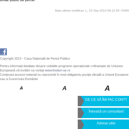
Data ultimei modificari :L, 23 Sep 2013 09:12:55 +0300
Copyright 2013 - Casa Națională de Pensii Publice
Pentru informații detaliate despre celelalte programe operaționale cofinanțate de Uniunea
Europeană vă invităm sa vizitați
www.fonduri-ue.ro
Conținutul acestui material nu reprezintă în mod obligatoriu poziția oficială a Uniunii Europene
sau a Guvernului României
DE CE SĂ ÎMI FAC CONT?
Întreabă un consultant
Adrese utile