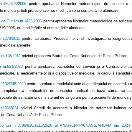
nr.450/825/2006
pentru aprobarea Normelor metodologice de aplicare a Leg
e muncă şi boli profesionale, cu modificările și completările ulterioare;
 de Guvern nr.1425/2006
pentru aprobarea Normelor metodologice de aplicare a 
19/2006, cu modificările și completările ulterioare;
nr.1378/2011
pentru aprobarea Procedurii privind investigarea şi diagnostica
r medicale aferente;
 nr.118/2012
privind aprobarea Statutului Casei Naţionale de Pensii Publice;
a nr.521/2023
pentru aprobarea pachetelor de servicii şi a Contractului-ca
medicale, a medicamentelor şi a dispozitivelor medicale, în cadrul sistemului 
r.1192/745/2020
pentru aprobarea modelului unic al certificatului de concediu med
ompletare a certificatelor de concediu medical pe baza cărora se acord
rsociale de sănătate şi din sistemul de asigurare pentru accidente de muncă şi
nr.196/2024
privind Criterii de acordare a biletelor de tratament balnear p
t de Casa Națională de Pensii Publice;
 comun nr.3796/910/1216/2520 al ANAF/CNPP/CNASS/ANOFM din 2024
-