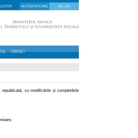
AJUTOR
AUTENTIFICARE
RO
EN
ICUL
CONTACT
republicată, cu modificările și completările
erioare;