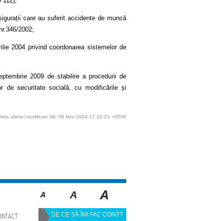
D 112);
asigurații care au suferit accidente de muncă
 nr.346/2002;
rilie 2004 privind coordonarea sistemelor de
eptembrie 2009 de stabilire a procedurii de
 de securitate socială, cu modificările și
Data ultimei modificari :Mi, 06 Nov 2024 17:12:21 +0200
DE CE SĂ ÎMI FAC CONT?
ONTACT