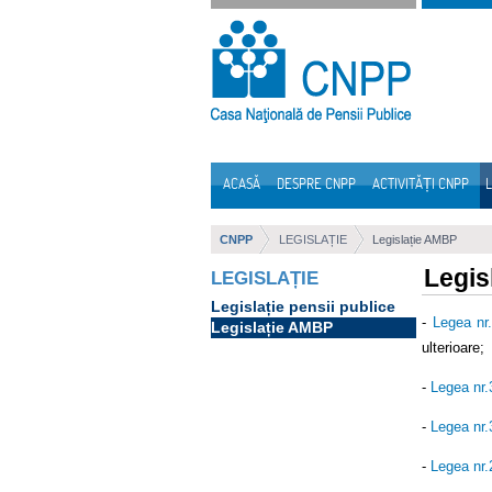
Sari la continut
ACASĂ
DESPRE CNPP
ACTIVITĂȚI CNPP
L
Navigare
CNPP
LEGISLAȚIE
Legislație AMBP
Legis
LEGISLAȚIE
Legislație pensii publice
-
Legea nr
Legislație AMBP
ulterioare;
-
Legea nr
-
Legea nr
-
Legea nr