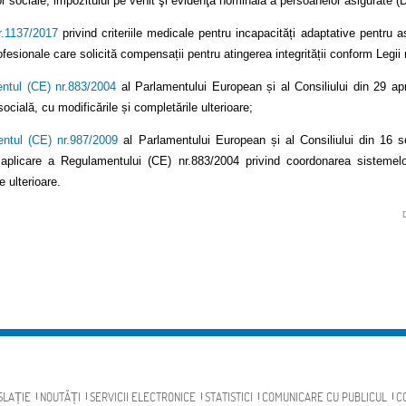
lor sociale, impozitului pe venit şi evidenţa nominală a persoanelor asigurate (
r.1137/2017
privind criteriile medicale pentru incapacități adaptative pentru 
ofesionale care solicită compensații pentru atingerea integrității conform Legii
ntul (CE) nr.883/2004
al Parlamentului European și al Consiliului din 29 ap
socială, cu modificările și completările ulterioare;
ntul (CE) nr.987/2009
al Parlamentului European și al Consiliului din 16 s
aplicare a Regulamentului (CE) nr.883/2004 privind coordonarea sistemelor
e ulterioare.
SLAȚIE
NOUTĂȚI
SERVICII ELECTRONICE
STATISTICI
COMUNICARE CU PUBLICUL
C