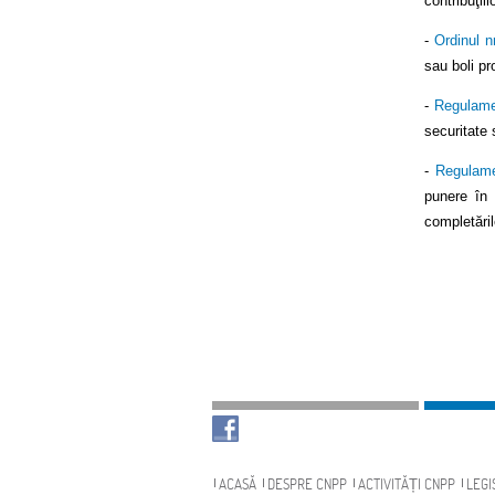
contribuţii
-
Ordinul n
sau boli pr
-
Regulame
securitate 
-
Regulame
punere în 
completăril
Navigare
ACASĂ
DESPRE CNPP
ACTIVITĂȚI CNPP
LEGI