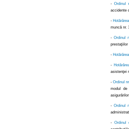
-
Ordinul 
accidente d
-
Hotărârea
muncă nr. 3
-
Ordinul 
prestaţiilo
-
Hotărârea
-
Hotărâre
asistenţei 
-
Ordinul n
modul de c
asigurărilo
-
Ordinul 
administra
-
Ordinul