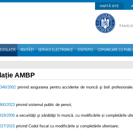
HARTĂ SITE
EGISLAȚIE
NOUTĂȚI
SERVICII ELECTRONICE
STATISTICI
COMUNICARE CU PUBL
lație AMBP
.346/2002
privind asigurarea pentru accidente de muncă şi boli profesionale, 
.360/2023
privind sistemul public de pensii;
.319/2006
a securităţii şi sănătăţii în muncă, cu modificările și completările ult
.227/2015
privind Codul fiscal cu modificările și completările ulterioare;