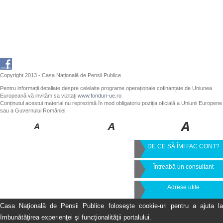
Copyright 2013 - Casa Națională de Pensii Publice
Pentru informații detaliate despre celelalte programe operaționale cofinanțate de Uniunea
Europeană vă invităm sa vizitați
www.fonduri-ue.ro
Conținutul acestui material nu reprezintă în mod obligatoriu poziția oficială a Uniunii Europene
sau a Guvernului României
DE CE SĂ ÎMI FAC CONT?
Întreabă un consultant
Adrese utile
Casa Naţională de Pensii Publice foloseşte cookie-uri pentru a ajuta la
îmbunătăţirea experienţei şi funcţionalităţii portalului.