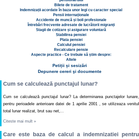
pensionarului
Bilete de tratament
Indemnizații acordate în baza unor legi cu caracter special
Pensii internaționale
Accidente de muncă și boli profesionale
Întrebări frecvente adresate de lucrătorii migranți
Stagii de cotizare și asigurare voluntară
Stabilirea pensiei
Plata pensiei
Calculul pensiei
Recalculare pensie
Aspecte practice - Ce trebuie să știm despre:
Altele
Petiții și sesizări
Depunere cereri şi documente
Cum se calculează punctajul lunar?
Cum se calculează punctajul lunar? La determinarea punctajelor lunare,
pentru perioadele anterioare datei de 1 aprilie 2001 , se utilizeaza venitul
total lunar realizat, brut sau net,...
Citeste mai mult
»
Care este baza de calcul a indemnizatiei pentru