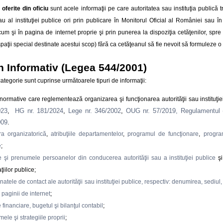
 oferite din oficiu
sunt acele informaţii pe care autoritatea sau instituţia publică t
sau al instituţiei publice ori prin publicare în Monitorul Oficial al României sau î
cum şi în pagina de internet proprie şi prin punerea la dispoziţia cetăţenilor, spre co
spaţii special destinate acestui scop) fără ca cetăţeanul să fie nevoit să formuleze o
n Informativ (Legea 544/2001)
ategorie sunt cuprinse următoarele tipuri de informaţii:
normative care reglementează organizarea şi funcţionarea autorităţii sau instituţie
023
,
HG nr. 181/2024
,
Lege nr. 346/2002
,
OUG nr. 57/2019,
Regulamentul 
009
.
ura organizatorică
,
atribuţiile departamentelor
,
programul de funcţionare
,
program
e
;
 şi prenumele persoanelor din conducerea autorităţii sau a instituţiei publice
şi
ţiilor publice;
atele de contact ale autorităţii sau instituţiei publice, respectiv: denumirea, sediul
paginii de internet
;
 financiare, bugetul şi bilanţul contabil
;
ele şi strategiile proprii
;