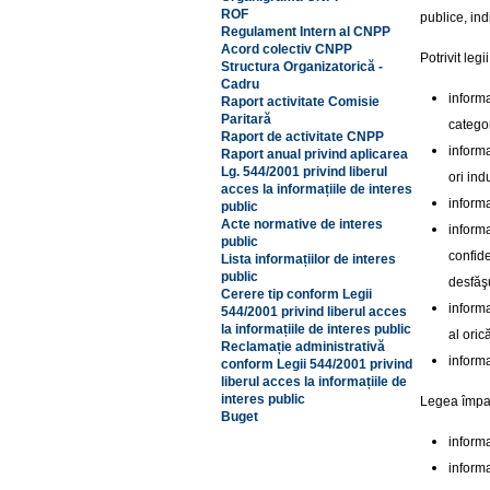
ROF
publice, in
Regulament Intern al CNPP
Acord colectiv CNPP
Potrivit legi
Structura Organizatorică -
Cadru
informa
Raport activitate Comisie
Paritară
categori
Raport de activitate CNPP
informa
Raport anual privind aplicarea
Lg. 544/2001 privind liberul
ori ind
acces la informațiile de interes
informa
public
Acte normative de interes
inform
public
confid
Lista informațiilor de interes
public
desfăş
Cerere tip conform Legii
informa
544/2001 privind liberul acces
la informațiile de interes public
al oric
Reclamație administrativă
informa
conform Legii 544/2001 privind
liberul acces la informațiile de
interes public
Legea împart
Buget
informaţ
informa