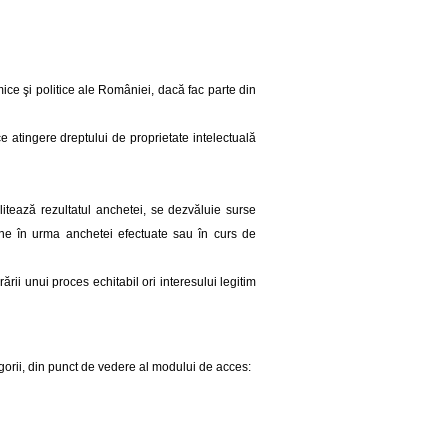
mice şi politice ale României, dacă fac parte din
ce atingere dreptului de proprietate intelectuală
litează rezultatul anchetei, se dezvăluie surse
oane în urma anchetei efectuate sau în curs de
rii unui proces echitabil ori interesului legitim
egorii, din punct de vedere al modului de acces: