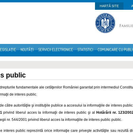
HARTĂ SITE
EGISLAȚIE
NOUTĂȚI
SERVICII ELECTRONICE
STATISTICI
COMUNICARE CU PUBL
es public
drepturile fundamentale ale cetăţenilor României garantat prin intermediul Constituţ
ormaţii de interes public.
e către autorităţile şi instituţiile publice a accesului la informaţiile de interes publi
01
privind liberul acces la informaţii de interes public şi al
Hotărârii nr. 123/200
egii nr. 544/2001 privind liberul acces la informaţiile de interes public public.
e interes public reprezintă orice informaţie care priveşte activităţile sau rezultă din 