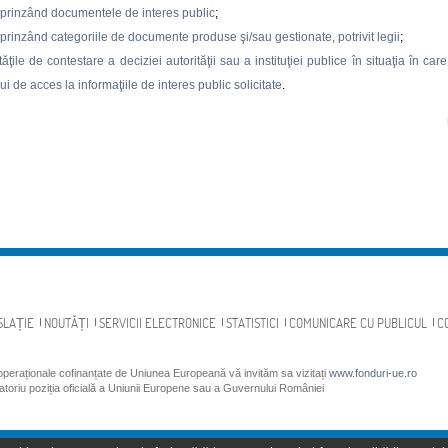
cuprinzând documentele de interes public
;
uprinzând categoriile de documente produse şi/sau gestionate, potrivit legii
;
ăţile de contestare a deciziei autorităţii sau a instituţiei publice în situaţia în c
ui de acces la informaţiile de interes public solicitate
.
SLAȚIE
NOUTĂȚI
SERVICII ELECTRONICE
STATISTICI
COMUNICARE CU PUBLICUL
C
 operaționale cofinanțate de Uniunea Europeană vă invităm sa vizitați
www.fonduri-ue.ro
gatoriu poziția oficială a Uniunii Europene sau a Guvernului României