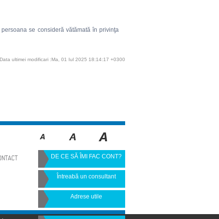
are persoana se consideră vătămată în privinţa
Data ultimei modificari :Ma, 01 Iul 2025 18:14:17 +0300
DE CE SĂ ÎMI FAC CONT?
ONTACT
Întreabă un consultant
Adrese utile