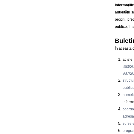
Informaţiile
autorităţii 
proprii, pre
publice, în 
Buleti
În această c
actele 
360/2
987/2
struct
public
numele
informa
coordon
adresa 
sursele
program