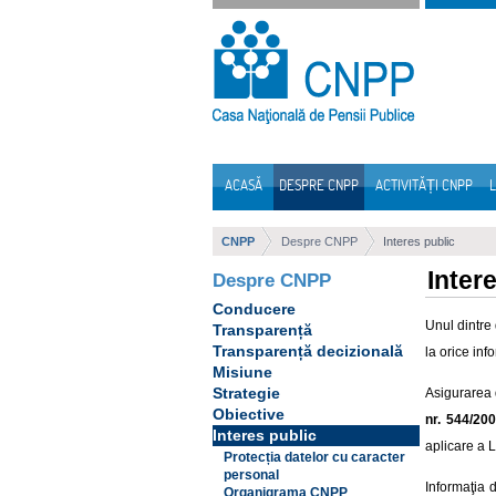
Sari la continut
ACASĂ
DESPRE CNPP
ACTIVITĂȚI CNPP
L
Navigare
CNPP
Despre CNPP
Interes public
Inter
Despre CNPP
Conducere
Unul dintre 
Transparență
Transparență decizională
la orice inf
Misiune
Strategie
Asigurarea d
Obiective
nr. 544/20
Interes public
aplicare a L
Protecția datelor cu caracter
personal
Informaţia d
Organigrama CNPP