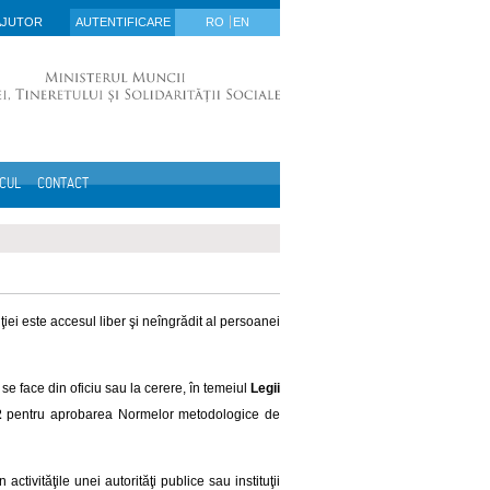
AJUTOR
AUTENTIFICARE
RO
EN
ICUL
CONTACT
iei este accesul liber şi neîngrădit al persoanei
c se face din oficiu sau la cerere, în temeiul
Legii
2
pentru aprobarea Normelor metodologice de
activităţile unei autorităţi publice sau instituţii