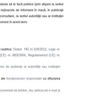
rebuie să le facă publice (prin afişare la sediul
n mijloacele de informare în masă, în publicaţii
nsultare, la sediul autorităţii sau al instituţiei
 cerere în acest sens.
Statut HG nr.118/2012
,
Lege nr.
i publice;
(CE) nr. 883/2004
,
Regulamentul (CE) nr.
ul de audienţe al autorităţii sau instituţiei
 ale
funcţionarului responsabil
cu difuzarea
, numerele de telefon, fax, adresa de e-mail şi