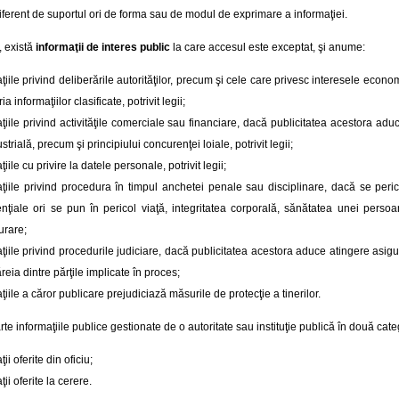
diferent de suportul ori de forma sau de modul de exprimare a informaţiei.
i, există
informaţii de interes public
la care accesul este exceptat, şi anume:
ţiile privind deliberările autorităţilor, precum şi cele care privesc interesele econo
a informaţiilor clasificate, potrivit legii;
ţiile privind activităţile comerciale sau financiare, dacă publicitatea acestora adu
ustrială, precum şi principiului concurenţei loiale, potrivit legii;
ţiile cu privire la datele personale, potrivit legii;
aţiile privind procedura în timpul anchetei penale sau disciplinare, dacă se peric
enţiale ori se pun în pericol viaţă, integritatea corporală, sănătatea unei pers
urare;
ţiile privind procedurile judiciare, dacă publicitatea acestora aduce atingere asigură
ăreia dintre părţile implicate în proces;
ţiile a căror publicare prejudiciază măsurile de protecţie a tinerilor.
e informaţiile publice gestionate de o autoritate sau instituţie publică în două cat
ii oferite din oficiu;
ţii oferite la cerere.