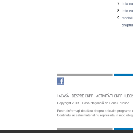
lista 
lista c
modalit
dreptul
Navigare
ACASĂ
DESPRE CNPP
ACTIVITĂȚI CNPP
LEGI
Copyright 2013 - Casa Națională de Pensii Publice
Pentru informații detaliate despre celelalte programe
Conținutul acestui material nu reprezintă în mod obli