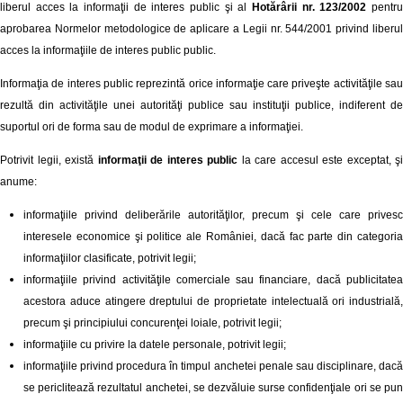
liberul acces la informaţii de interes public şi al
Hotărârii nr. 123/2002
pentr
aprobarea Normelor metodologice de aplicare a Legii nr. 544/2001 privind liberul
acces la informaţiile de interes public public.
Informaţia de interes public reprezintă orice informaţie care priveşte activităţile sau
rezultă din activităţile unei autorităţi publice sau instituţii publice, indiferent de
suportul ori de forma sau de modul de exprimare a informaţiei.
Potrivit legii, există
informaţii de interes public
la care accesul este exceptat, şi
anume:
informaţiile privind deliberările autorităţilor, precum şi cele care privesc
interesele economice şi politice ale României, dacă fac parte din categoria
informaţiilor clasificate, potrivit legii;
informaţiile privind activităţile comerciale sau financiare, dacă publicitatea
acestora aduce atingere dreptului de proprietate intelectuală ori industrială,
precum şi principiului concurenţei loiale, potrivit legii;
informaţiile cu privire la datele personale, potrivit legii;
informaţiile privind procedura în timpul anchetei penale sau disciplinare, dacă
se periclitează rezultatul anchetei, se dezvăluie surse confidenţiale ori se pun