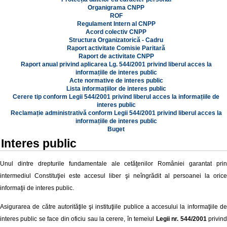
Organigrama CNPP
ROF
Regulament Intern al CNPP
Acord colectiv CNPP
Structura Organizatorică - Cadru
Raport activitate Comisie Paritară
Raport de activitate CNPP
Raport anual privind aplicarea Lg. 544/2001 privind liberul acces la
informațiile de interes public
Acte normative de interes public
Lista informațiilor de interes public
Cerere tip conform Legii 544/2001 privind liberul acces la informațiile de
interes public
Reclamație administrativă conform Legii 544/2001 privind liberul acces la
informațiile de interes public
Buget
Interes public
Unul dintre drepturile fundamentale ale cetăţenilor României garantat prin
intermediul Constituţiei este accesul liber şi neîngrădit al persoanei la orice
informaţii de interes public.
Asigurarea de către autorităţile şi instituţiile publice a accesului la informaţiile de
interes public se face din oficiu sau la cerere, în temeiul
Legii nr. 544/2001
privin