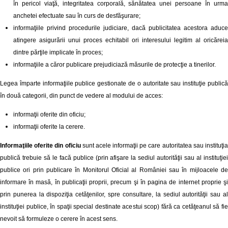
în pericol viaţă, integritatea corporală, sănătatea unei persoane în urma
anchetei efectuate sau în curs de desfăşurare;
informaţiile privind procedurile judiciare, dacă publicitatea acestora aduce
atingere asigurării unui proces echitabil ori interesului legitim al oricăreia
dintre părţile implicate în proces;
informaţiile a căror publicare prejudiciază măsurile de protecţie a tinerilor.
Legea împarte informaţiile publice gestionate de o autoritate sau instituţie publică
în două categorii, din punct de vedere al modului de acces:
informaţii oferite din oficiu;
informaţii oferite la cerere.
Informaţiile oferite din oficiu
sunt acele informaţii pe care autoritatea sau instituţi
publică trebuie să le facă publice (prin afişare la sediul autorităţii sau al instituţiei
publice ori prin publicare în Monitorul Oficial al României sau în mijloacele de
informare în masă, în publicaţii proprii, precum şi în pagina de internet proprie şi
prin punerea la dispoziţia cetăţenilor, spre consultare, la sediul autorităţii sau al
instituţiei publice, în spaţii special destinate acestui scop) fără ca cetăţeanul să fie
nevoit să formuleze o cerere în acest sens.