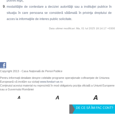
potrivit legii
;
modalităţile de contestare a deciziei autorităţii sau a instituţiei publice în
situaţia în care persoana se consideră vătămată în privinţa dreptului de
acces la informaţiile de interes public solicitate
.
Data ultimei modificari :Ma, 01 Iul 2025 18:14:17 +0300
Copyright 2013 - Casa Națională de Pensii Publice
Pentru informații detaliate despre celelalte programe operaționale cofinanțate de Uniunea
Europeană vă invităm sa vizitați
www.fonduri-ue.ro
Conținutul acestui material nu reprezintă în mod obligatoriu poziția oficială a Uniunii Europene
sau a Guvernului României
DE CE SĂ ÎMI FAC CONT?