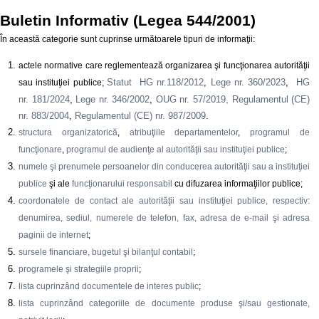
Buletin Informativ (Legea 544/2001)
În această categorie sunt cuprinse următoarele tipuri de informaţii:
actele normative care reglementează organizarea şi funcţionarea autorităţii
Statut HG nr.118/2012
,
Lege nr. 360/2023
,
HG
sau instituţiei publice;
nr. 181/2024
,
Lege nr. 346/2002
,
OUG nr. 57/2019,
Regulamentul (CE)
nr. 883/2004
,
Regulamentul (CE) nr. 987/2009
.
structura organizatorică
,
atribuţiile departamentelor
,
programul de
funcţionare
,
programul de audienţe al autorităţii sau instituţiei publice
;
numele şi prenumele persoanelor din conducerea autorităţii sau a instituţiei
publice
şi ale
funcţionarului responsabil
cu difuzarea informaţiilor publice;
coordonatele de contact ale autorităţii sau instituţiei publice, respectiv:
denumirea, sediul, numerele de telefon, fax, adresa de e-mail şi adresa
paginii de internet
;
sursele financiare, bugetul şi bilanţul contabil
;
programele şi strategiile proprii
;
lista cuprinzând documentele de interes public
;
lista cuprinzând categoriile de documente produse şi/sau gestionate,