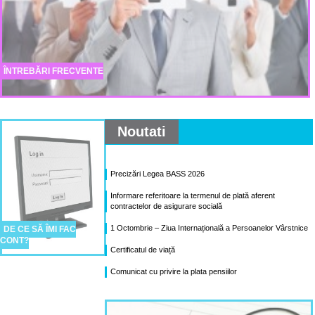
ÎNTREBĂRI FRECVENTE
Noutati
Precizări Legea BASS 2026
Informare referitoare la termenul de plată aferent
contractelor de asigurare socială
1 Octombrie – Ziua Internațională a Persoanelor Vârstnice
DE CE SĂ ÎMI FAC
CONT?
Certificatul de viață
Comunicat cu privire la plata pensiilor