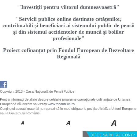
"Investiṭii pentru viitorul dumneavoastră"
"Servicii publice online destinate cetăṭenilor,
contribuabili ṣi beneficiari ai sistemului public de pensii
şi din sistemul accidentelor de muncă şi bolilor
profesionale"
Proiect cofinanțat prin Fondul European de Dezvoltare
Regională
Copyright 2013 - Casa Națională de Pensii Publice
Pentru informații detaliate despre celelalte programe operaționale cofinanțate de Uniunea
Europeană vă invităm sa vizitați
www.fonduri-ue.ro
Conținutul acestui material nu reprezintă în mod obligatoriu poziția oficială a Uniunii Europene
sau a Guvernului României
DE CE SĂ ÎMI FAC CONT?