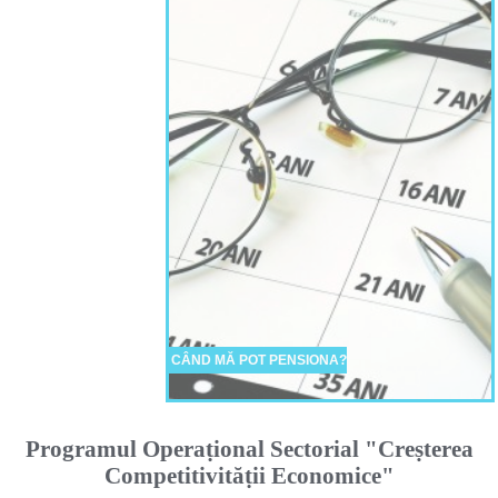
CÂND MĂ POT PENSIONA?
Programul Operaṭional Sectorial "Creṣterea
Competitivităṭii Economice"