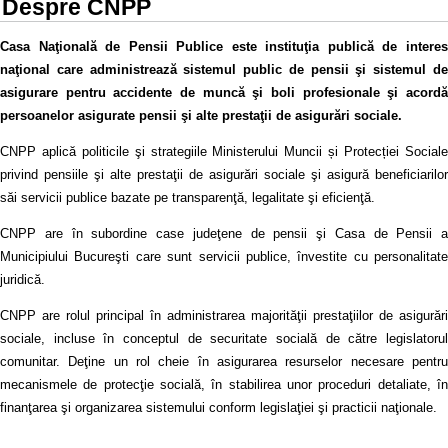
Despre CNPP
Casa Naţională de Pensii Publice este instituţia publică de interes
naţional care administrează sistemul public de pensii şi sistemul de
asigurare pentru accidente de muncă şi boli profesionale şi acordă
persoanelor asigurate pensii şi alte prestaţii de asigurări sociale.
CNPP aplică politicile şi strategiile Ministerului Muncii și Protecției Sociale
privind pensiile şi alte prestaţii de asigurări sociale şi asigură beneficiarilor
săi servicii publice bazate pe transparenţă, legalitate şi eficienţă.
CNPP are în subordine case judeţene de pensii şi Casa de Pensii a
Municipiului Bucureşti care sunt servicii publice, învestite cu personalitate
juridică.
CNPP are rolul principal în administrarea majorităţii prestaţiilor de asigurări
sociale, incluse în conceptul de securitate socială de către legislatorul
comunitar. Deţine un rol cheie în asigurarea resurselor necesare pentru
mecanismele de protecţie socială, în stabilirea unor proceduri detaliate, în
finanţarea şi organizarea sistemului conform legislaţiei şi practicii naţionale.