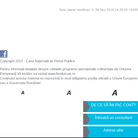
Data ultimei modificari :V, 08 Nov 2019 14:20:02 +0200
Copyright 2013 - Casa Națională de Pensii Publice
Pentru informații detaliate despre celelalte programe operaționale cofinanțate de Uniunea
Europeană vă invităm sa vizitați
www.fonduri-ue.ro
Conținutul acestui material nu reprezintă în mod obligatoriu poziția oficială a Uniunii Europene
sau a Guvernului României
DE CE SĂ ÎMI FAC CONT?
Întreabă un consultant
Adrese utile