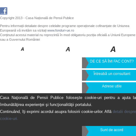
Copyright 2013 - Casa Națională de Pensii Publice
Pentru informații detaliate despre celelalte programe operaționale cofinanțate de Uniunea
Europeană vă invităm sa vizitați
www.fonduri-ue.ro
Conținutul acestui material nu reprezintă în mod obligatoriu poziția oficială a Uniunii Europene
sau a Guvernului României
DE CE SĂ ÎMI FAC CONT?
Întreabă un consultant
Adrese utile
Casa Naţională de Pensii Publice foloseşte cookie-uri pentru a ajuta la
îmbunătăţirea experienţei şi funcţionalităţii portalului.
Continuând, îţi exprimi acordul asupra folosirii cookie-urilor. Află
detalii despre
cookie-uri.
Sunt de acord