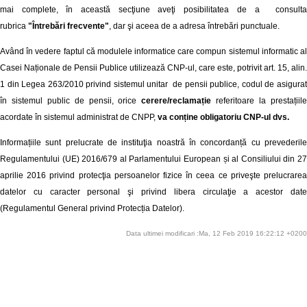
mai complete, în această secţiune aveţi posibilitatea de a consulta
rubrica
"Întrebări frecvente"
, dar şi aceea de a adresa întrebări punctuale.
Având în vedere faptul că modulele informatice care compun sistemul informatic al
Casei Naționale de Pensii Publice utilizează CNP-ul, care este, potrivit art. 15, alin.
1 din Legea 263/2010 privind sistemul unitar de pensii publice, codul de asigurat
în sistemul public de pensii, orice
cerere/reclamație
referitoare la prestațiil
acordate în sistemul administrat de CNPP,
va conține obligatoriu CNP-ul dvs.
Informațiile sunt prelucrate de instituţia noastră în concordanță cu prevederile
Regulamentului (UE) 2016/679 al Parlamentului European și al Consiliului din 27
aprilie 2016 privind protecţia persoanelor fizice în ceea ce priveşte prelucrarea
datelor cu caracter personal şi privind libera circulaţie a acestor date
(Regulamentul General privind Protecția Datelor).
Data ultimei modificari :Ma, 12 Feb 2019 16:22:12 +0200