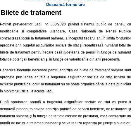
Descarcă formulare
Bilete de tratament
Potrivit prevederilor Legii nr.
360/2023 privind sistemul public de pensii, cu
modificările și completările ulterioare
, Casa Naţională de Pensii Publice
contractează locuri la tratament balnear, la începutul fiecărui an, în limita fondurilor
aprobate prin bugetul asigurărilor sociale de stat şi repartizează numărul total de
bilete de tratament pentru fiecare casă judeţeană de pensii în funcţie de numărul
total de potenţiali beneficiari şi în funcţie de valorificările din anii precedenţi.
Deoarece fondurile necesare pentru achiziţia de bilete de tratament balnear sunt
aprobate prin legea anuală a bugetului asigurărilor sociale de stat, licitaţia de
achiziţie publică de locuri la tratament nu se poate organiza până la data publicării
în Monitorul Oficial, a acestei legi.
După aprobarea anuală a bugetului asigurărilor sociale de stat va putea fi
demarată procedura privind achiziţia publică de servicii hoteliere, de restaurant şi
tratament balnear, şi în funcţie de tarifele ofertate de prestatori, vor fi contractate un
număr de locuri la tratament balnear şi se va realiza repartiţia pe judeţe a biletelor.