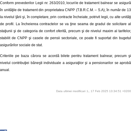
Conform prevederilor Legii nr. 263/2010, locurile de tratament balnear se asigură
în unităţile de tratament din proprietatea CNPP (T.B.R.C.M. – S.A), în număr de 13
la nivelul ţării şi, în completare, prin contracte încheiate, potrivit legii, cu alte unităţi
de profil. La încheierea contractelor se va ţine seama de gradul de solicitare al
staţiunii şi de categoria de confort oferită, precum şi de nivelul maxim al tarifelor,
stabilit de CNPP şi casele de pensii sectoriale, ce poate fi suportat din bugetul
asigurărilor sociale de stat.
Criteriile pe baza cărora se acordă bilete pentru tratament balnear, precum şi
nivelul contribuţiei băneşti individuale a asiguraţilor şi a pensionarilor se aprobă
anual.
Data ultimei modificari :L, 17 Feb 2025 13:34:51 +0200