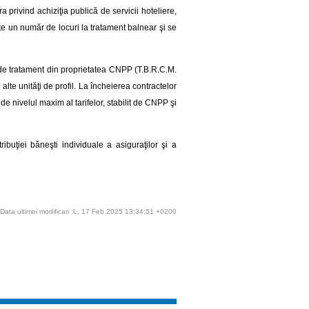
privind achiziţia publică de servicii hoteliere,
tate un număr de locuri la tratament balnear şi se
 de tratament din proprietatea CNPP (T.B.R.C.M.
u alte unităţi de profil. La încheierea contractelor
de nivelul maxim al tarifelor, stabilit de CNPP şi
ibuţiei băneşti individuale a asiguraţilor şi a
Data ultimei modificari :L, 17 Feb 2025 13:34:51 +0200