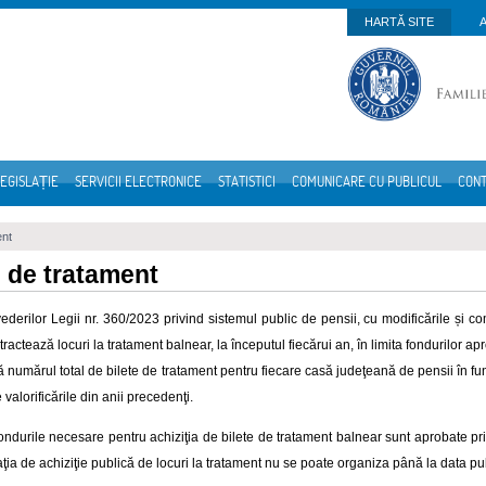
HARTĂ SITE
EGISLAȚIE
SERVICII ELECTRONICE
STATISTICI
COMUNICARE CU PUBLICUL
CON
ent
e de tratament
vederilor Legii nr.
360/2023 privind sistemul public de pensii, cu modificările și co
ractează locuri la tratament balnear, la începutul fiecărui an, în limita fondurilor apr
 numărul total de bilete de tratament pentru fiecare casă judeţeană de pensii în func
e valorificările din anii precedenţi.
ndurile necesare pentru achiziţia de bilete de tratament balnear sunt aprobate pri
itaţia de achiziţie publică de locuri la tratament nu se poate organiza până la data publ