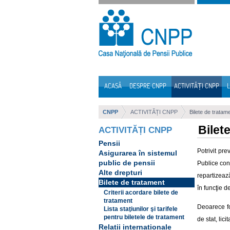
Sari la continut
ACASĂ
DESPRE CNPP
ACTIVITĂȚI CNPP
L
Navigare
CNPP
ACTIVITĂȚI CNPP
Bilete de tratam
Bilet
ACTIVITĂȚI CNPP
Pensii
Potrivit pre
Asigurarea în sistemul
public de pensii
Publice cont
Alte drepturi
repartizează
Bilete de tratament
în funcţie d
Criterii acordare bilete de
tratament
Deoarece fo
Lista staţiunilor şi tarifele
pentru biletele de tratament
de stat, lic
Relații internaționale