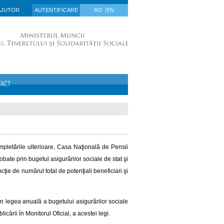
AJUTOR
AUTENTIFICARE
RO
EN
TACT
mpletările ulterioare
, Casa Naţională de Pensii
obate prin bugetul asigurărilor sociale de stat şi
ţie de numărul total de potenţiali beneficiari şi
n legea anuală a bugetului asigurărilor sociale
icării în Monitorul Oficial, a acestei legi.