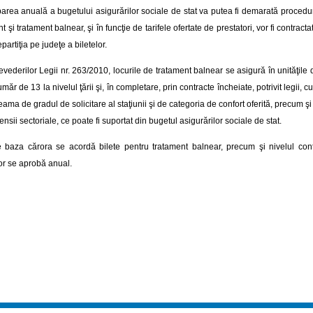
rea anuală a bugetului asigurărilor sociale de stat va putea fi demarată procedura 
t şi tratament balnear, şi în funcţie de tarifele ofertate de prestatori, vor fi contrac
epartiţia pe judeţe a biletelor.
vederilor Legii nr. 263/2010, locurile de tratament balnear se asigură în unităţile
umăr de 13 la nivelul ţării şi, în completare, prin contracte încheiate, potrivit legii, c
eama de gradul de solicitare al staţiunii şi de categoria de confort oferită, precum şi 
nsii sectoriale, ce poate fi suportat din bugetul asigurărilor sociale de stat.
pe baza cărora se acordă bilete pentru tratament balnear, precum şi nivelul contr
or se aprobă anual.