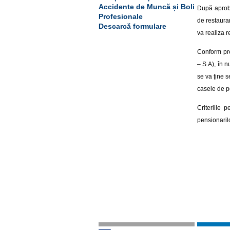
Accidente de Muncă și Boli
După aproba
Profesionale
de restauran
Descarcă formulare
va realiza r
Conform pre
– S.A), în n
se va ţine s
casele de pe
Criteriile 
pensionaril