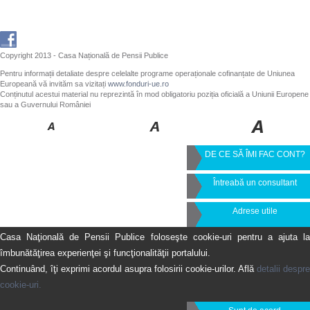
Copyright 2013 - Casa Națională de Pensii Publice
Pentru informații detaliate despre celelalte programe operaționale cofinanțate de Uniunea
Europeană vă invităm sa vizitați
www.fonduri-ue.ro
Conținutul acestui material nu reprezintă în mod obligatoriu poziția oficială a Uniunii Europene
sau a Guvernului României
DE CE SĂ ÎMI FAC CONT?
Întreabă un consultant
Adrese utile
Casa Naţională de Pensii Publice foloseşte cookie-uri pentru a ajuta la
îmbunătăţirea experienţei şi funcţionalităţii portalului.
Continuând, îţi exprimi acordul asupra folosirii cookie-urilor. Află
detalii despre
cookie-uri.