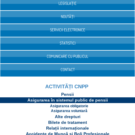
LEGISLAȚIE
NOUTĂȚI
SERVICII ELECTRONICE
STATISTICI
COMUNICARE CU PUBLICUL
CONTACT
ACTIVITĂȚI CNPP
Pensii
Asigurarea în sistemul public de pensii
Asigurarea obligatorie
Asigurarea voluntară
Alte drepturi
Bilete de tratament
Relații internaționale
Accidente de Muncă și Boli Profesionale