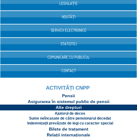
LEGISLAȚIE
NOUTĂȚI
SERVICII ELECTRONICE
STATISTICI
COMUNICARE CU PUBLICUL
CONTACT
ACTIVITĂȚI CNPP
Pensii
Asigurarea în sistemul public de pensii
Alte drepturi
Ajutorul de deces
Sume neîncasate de către pensionarul decedat
Indemnizații prevăzute de legi cu caracter special
Bilete de tratament
Relații internaționale