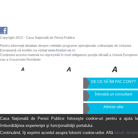
Copyright 2013 - Casa Națională de Pensii Publice
Pentru informații detaliate despre celelalte programe operaționale cofinanțate de Uniunea
Europeană vă invităm sa vizitați
www.fonduri-ue.ro
Conținutul acestui material nu reprezintă în mod obligatoriu poziția oficială a Uniunii Europene
sau a Guvernului României
DE CE SĂ ÎMI FAC CONT?
Întreabă un consultant
Adrese utile
Casa Naţională de Pensii Publice foloseşte cookie-uri pentru a ajuta la
îmbunătăţirea experienţei şi funcţionalităţii portalului.
Continuând, îţi exprimi acordul asupra folosirii cookie-urilor. Află
detalii despre