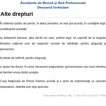
Accidente de Muncă și Boli Profesionale
Descarcă formulare
Alte drepturi
În sistemul public de pensii, în afara pensiilor, se mai pot acorda, în condiţiile legii,
următoarele prestaţii:
a) tratament balnear, altul decât cel care, potrivit legii, se suportă de la bugetul
fondului naţional unic de asigurări sociale de sănătate, pentru asiguraţi şi
pensionari;
b) bilete de odihnă, pentru asiguraţi;
c) ajutor de deces, în cazul decesului asiguratului, pensionarului sau unui membru
al familiei unuia dintre aceştia.
Casa Naţională de Pensii Publice acordă şi o serie de indemnizaţii cu caracter
reparatoriu, stabilite prin legi speciale.
Data ultimei modificari :Ma, 17 Sep 2013 13:19:23 +0300