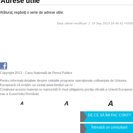
Adrese utile
Alăturat, regăsiţi o serie de adrese utile.
Data ultimei modificari :J, 19 Sep 2013 16:48:41 +0300
Copyright 2013 - Casa Națională de Pensii Publice
Pentru informații detaliate despre celelalte programe operaționale cofinanțate de Uniunea
Europeană vă invităm sa vizitați
www.fonduri-ue.ro
Conținutul acestui material nu reprezintă în mod obligatoriu poziția oficială a Uniunii Europene
sau a Guvernului României
DE CE SĂ ÎMI FAC CONT?
Întreabă un consultant