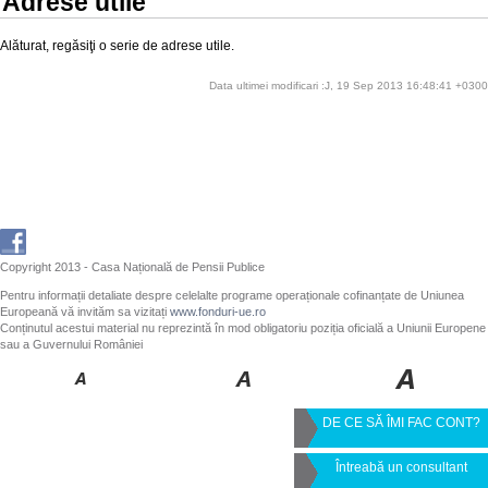
Adrese utile
Alăturat, regăsiţi o serie de adrese utile.
Data ultimei modificari :J, 19 Sep 2013 16:48:41 +0300
Copyright 2013 - Casa Națională de Pensii Publice
Pentru informații detaliate despre celelalte programe operaționale cofinanțate de Uniunea
Europeană vă invităm sa vizitați
www.fonduri-ue.ro
Conținutul acestui material nu reprezintă în mod obligatoriu poziția oficială a Uniunii Europene
sau a Guvernului României
DE CE SĂ ÎMI FAC CONT?
Întreabă un consultant