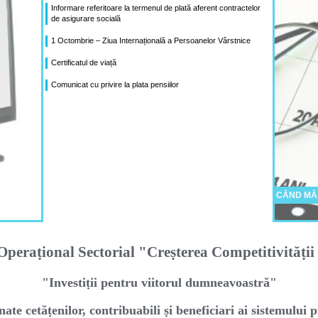
Informare referitoare la termenul de plată aferent contractelor
de asigurare socială
1 Octombrie – Ziua Internațională a Persoanelor Vârstnice
Certificatul de viață
Comunicat cu privire la plata pensiilor
CÂND MĂ
peraṭional Sectorial "Creṣterea Competitivităṭi
"Investiṭii pentru viitorul dumneavoastră"
nate cetăṭenilor, contribuabili ṣi beneficiari ai sistemului p