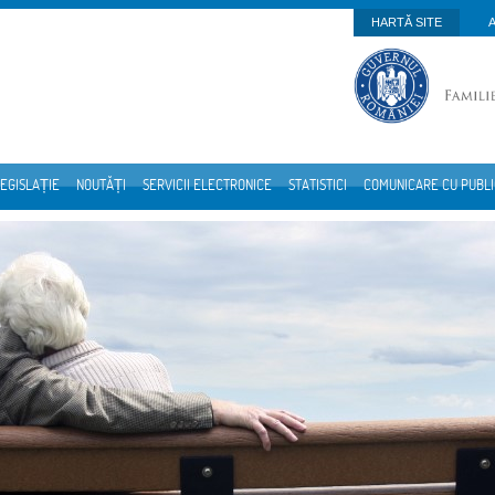
HARTĂ SITE
EGISLAȚIE
NOUTĂȚI
SERVICII ELECTRONICE
STATISTICI
COMUNICARE CU PUBL