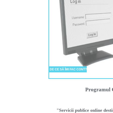
DE CE SĂ ÎMI FAC CONT?
Programul O
"Servicii publice online desti