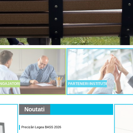
NGAJATORI
PARTENERI INSTITUȚII
Noutati
Precizări Legea BASS 2026