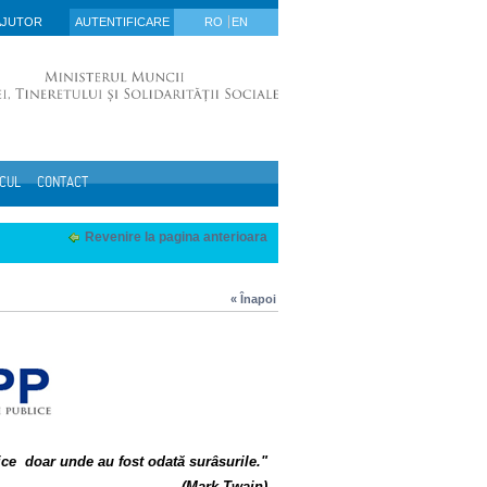
AJUTOR
AUTENTIFICARE
RO
EN
ICUL
CONTACT
Revenire la pagina anterioara
« Înapoi
ice doar unde au fost odată surâsurile."
(Mark Twain)