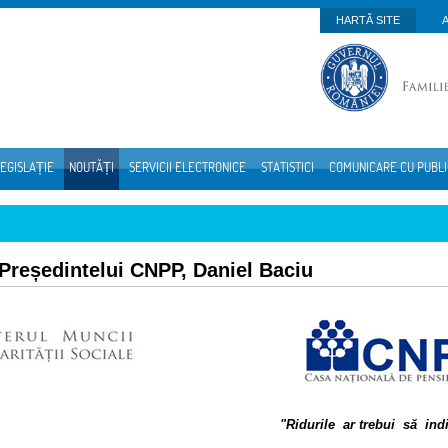
HARTĂ SITE
EGISLAȚIE
NOUTĂȚI
SERVICII ELECTRONICE
STATISTICI
COMUNICARE CU PUBL
 Președintelui CNPP, Daniel Baciu
"Ridurile ar trebui să ind