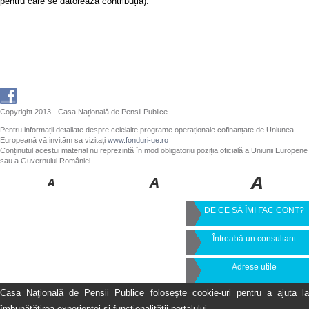
pentru care se datorează contribuția).
Copyright 2013 - Casa Națională de Pensii Publice
Pentru informații detaliate despre celelalte programe operaționale cofinanțate de Uniunea
Europeană vă invităm sa vizitați
www.fonduri-ue.ro
Conținutul acestui material nu reprezintă în mod obligatoriu poziția oficială a Uniunii Europene
sau a Guvernului României
DE CE SĂ ÎMI FAC CONT?
Întreabă un consultant
Adrese utile
Casa Naţională de Pensii Publice foloseşte cookie-uri pentru a ajuta la
îmbunătăţirea experienţei şi funcţionalităţii portalului.