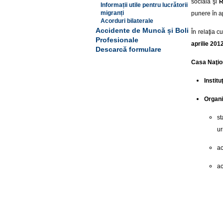
socială şi
R
Informații utile pentru lucrătorii
migranți
punere în a
Acorduri bilaterale
Accidente de Muncă și Boli
În relaţia 
Profesionale
aprilie 201
Descarcă formulare
Casa Naţio
Instit
Organi
st
u
ac
ac