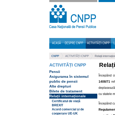
Sari la continut
ACASĂ
DESPRE CNPP
ACTIVITĂȚI CNPP
L
Navigare
CNPP
ACTIVITĂȚI CNPP
Relații internațio
Relați
ACTIVITĂȚI CNPP
Pensii
Începând c
Asigurarea în sistemul
public de pensii
1408/71
ref
Alte drepturi
deplasează 
Bilete de tratament
cu statele 
Relații internaționale
Certificatul de viață
Începând c
BREXIT
Acord comercial și de
Regulament
cooperare UE-UK