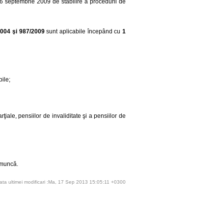
6 septembrie 2009 de stabilire a procedurii de
2004 şi 987/2009
sunt aplicabile începând cu
1
bile;
rţiale, pensiilor de invaliditate şi a pensiilor de
e muncă.
ata ultimei modificari :Ma, 17 Sep 2013 15:05:11 +0300