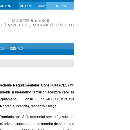
AJUTOR
AUTENTIFICARE
RO
EN
ICUL
CONTACT
vederile
Regulamentelor Consiliului (CEE) nr.
pendenţi şi membrilor familiilor acestora care se
gulamentului Consiliului nr. 1408/71, în relaţia
Norvegia, Islanda), respectiv Elveţia.
 România aplică, în domeniul securităţii sociale,
04 privind coordonarea sistemelor de securitate