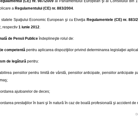
egulamentul (CE) nr. 987/2009
al Parlamentului European şi al Consiliului din 1
plicare a
Regulamentului (CE) nr. 883/2004
.
cu statele Spaţiului Economic European şi cu Elveţia
Regulamentele (CE) nr. 883/
2
, respectiv
1 iunie 2012
.
nală de Pensii Publice
îndeplineşte rolul de:
uţie competentă
pentru aplicarea dispoziţiilor privind determinarea legislaţiei aplica
sm de legătură
pentru:
abilirea pensiilor pentru limită de vârstă, pensiilor anticipate, pensiilor anticipate pa
rmaş;
ordarea ajutoarelor de deces;
ordarea prestaţiilor în bani şi în natură în caz de boală profesională şi accident d
D