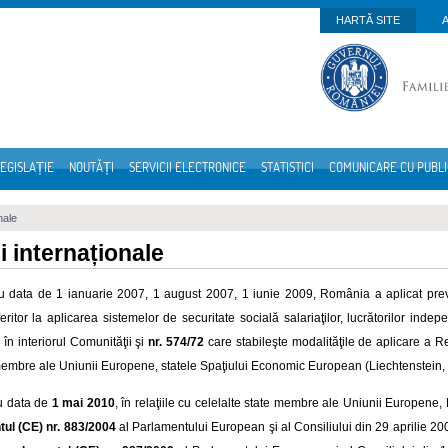
HARTĂ SITE
EGISLAȚIE
NOUTĂȚI
SERVICII ELECTRONICE
STATISTICI
COMUNICARE CU PUBL
nale
i internaționale
u data de 1 ianuarie 2007, 1 august 2007, 1 iunie 2009, România a aplicat pre
eritor la aplicarea sistemelor de securitate socială salariaţilor, lucrătorilor inde
în interiorul Comunităţii şi
nr. 574/72
care stabileşte modalităţile de aplicare a Re
membre ale Uniunii Europene, statele Spaţiului Economic European (Liechtenstein, 
u data de
1 mai 2010
, în relaţiile cu celelalte state membre ale Uniunii Europene,
ul (CE) nr. 883/2004
al Parlamentului European şi al Consiliului din 29 aprilie 20