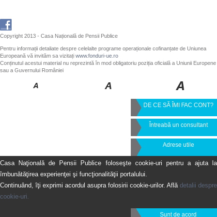
Copyright 2013 - Casa Națională de Pensii Publice
Pentru informații detaliate despre celelalte programe operaționale cofinanțate de Uniunea
Europeană vă invităm sa vizitați
www.fonduri-ue.ro
Conținutul acestui material nu reprezintă în mod obligatoriu poziția oficială a Uniunii Europene
sau a Guvernului României
DE CE SĂ ÎMI FAC CONT?
Întreabă un consultant
Adrese utile
Casa Naţională de Pensii Publice foloseşte cookie-uri pentru a ajuta la
îmbunătăţirea experienţei şi funcţionalităţii portalului.
Continuând, îţi exprimi acordul asupra folosirii cookie-urilor. Află
detalii despre
cookie-uri.
Sunt de acord