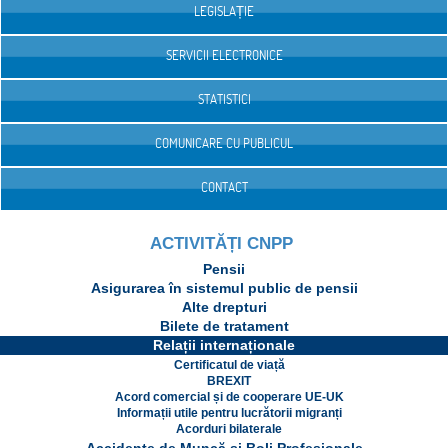
LEGISLAȚIE
SERVICII ELECTRONICE
STATISTICI
COMUNICARE CU PUBLICUL
CONTACT
ACTIVITĂȚI CNPP
Pensii
Asigurarea în sistemul public de pensii
Alte drepturi
Bilete de tratament
Relații internaționale
Certificatul de viață
BREXIT
Acord comercial și de cooperare UE-UK
Informații utile pentru lucrătorii migranți
Acorduri bilaterale