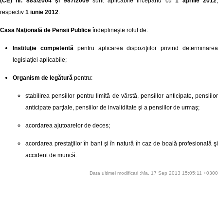
(CE) nr. 883/2004 şi 987/2009
sunt aplicabile începând cu
1 aprilie 2012
respectiv
1 iunie 2012
.
Casa Naţională de Pensii Publice
îndeplineşte rolul de:
Instituţie competentă
pentru aplicarea dispoziţiilor privind determinare
legislaţiei aplicabile;
Organism de legătură
pentru:
stabilirea pensiilor pentru limită de vârstă, pensiilor anticipate, pensiilor
anticipate parţiale, pensiilor de invaliditate şi a pensiilor de urmaş;
acordarea ajutoarelor de deces;
acordarea prestaţiilor în bani şi în natură în caz de boală profesională şi
accident de muncă.
Data ultimei modificari :Ma, 17 Sep 2013 15:05:11 +0300