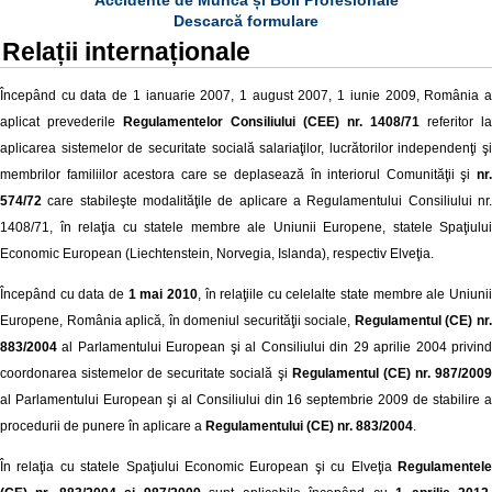
Accidente de Muncă și Boli Profesionale
Descarcă formulare
Relații internaționale
Începând cu data de 1 ianuarie 2007, 1 august 2007, 1 iunie 2009, România a
aplicat prevederile
Regulamentelor Consiliului (CEE) nr. 1408/71
referitor la
aplicarea sistemelor de securitate socială salariaţilor, lucrătorilor independenţi şi
membrilor familiilor acestora care se deplasează în interiorul Comunităţii şi
nr.
574/72
care stabileşte modalităţile de aplicare a Regulamentului Consiliului nr.
1408/71, în relaţia cu statele membre ale Uniunii Europene, statele Spaţiului
Economic European (Liechtenstein, Norvegia, Islanda), respectiv Elveţia.
Începând cu data de
1 mai 2010
, în relaţiile cu celelalte state membre ale Uniuni
Europene, România aplică, în domeniul securităţii sociale,
Regulamentul (CE) nr
883/2004
al Parlamentului European şi al Consiliului din 29 aprilie 2004 privind
coordonarea sistemelor de securitate socială şi
Regulamentul (CE) nr. 987/200
al Parlamentului European şi al Consiliului din 16 septembrie 2009 de stabilire a
procedurii de punere în aplicare a
Regulamentului (CE) nr. 883/2004
.
În relaţia cu statele Spaţiului Economic European şi cu Elveţia
Regulamentel